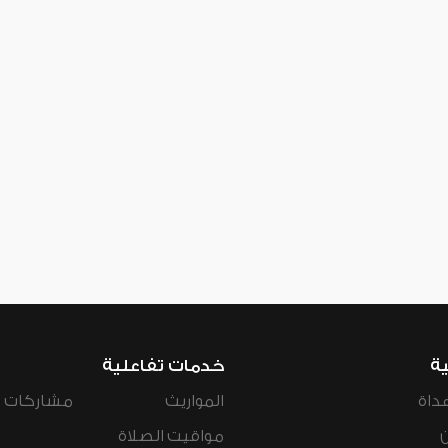
ية
خدمات تفاعلية
داة
المواريث
مشاركات ال
مواقيت الصلاة