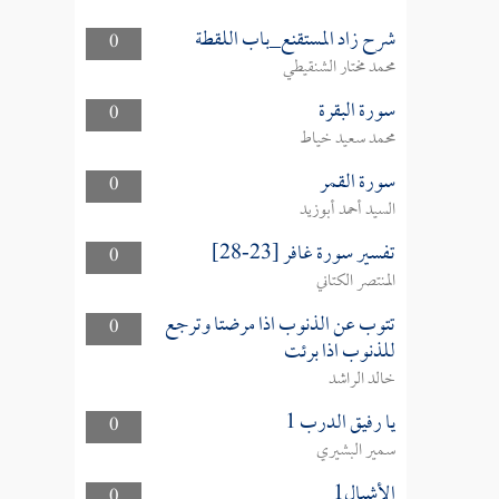
شرح زاد المستقنع_باب اللقطة
0
محمد مختار الشنقيطي
سورة البقرة
0
محمد سعيد خياط
سورة القمر
0
السيد أحمد أبوزيد
تفسير سورة غافر [23-28]
0
المنتصر الكتاني
تتوب عن الذنوب اذا مرضتا وترجع
0
للذنوب اذا برئت
خالد الراشد
يا رفيق الدرب 1
0
سمير البشيري
الأشبال1
0