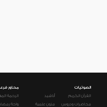
الصوتيات
محاور فرع
القرآن الكريم
أناشيد
الرحمة المه
محاضرات ودروس
متون علمية
واحة رمضان