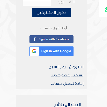
الـمـــــرور:
دخول المشتركين
أو الدخول بحساب
استرجاع الرمز السري
تسجيل عضو جديد
إعادة تفعيل حساب
البث المباشر