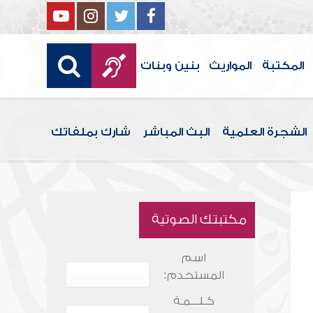
المكتبة
المواريث
بنين وبنات
الشجرة العلمية
البث المباشر
شارك بملفاتك
مكتبتك الصوتية
اسم
المستخدم:
كـلـــمـة