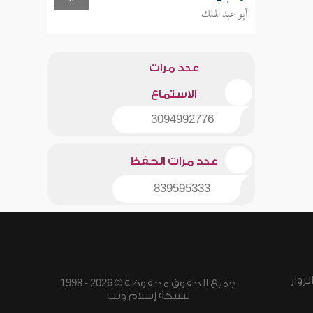
أبو عبد الملك
عدد مرات
الاستماع
3094992776
عدد مرات الحفظ
839595333
زوار
جميع الحقوق محفوظة © 2026 - 1998
لشبكة إسلام ويب