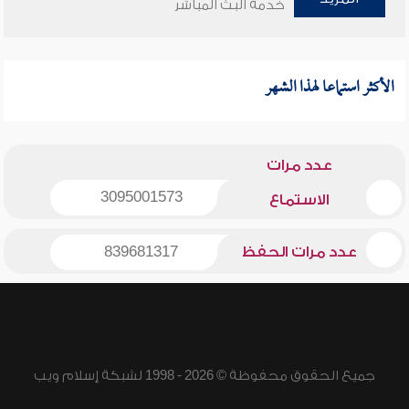
خدمة البث المباشر
الأكثر استماعا لهذا الشهر
عدد مرات
3095001573
الاستماع
عدد مرات الحفظ
839681317
جميع الحقوق محفوظة © 2026 - 1998 لشبكة إسلام ويب