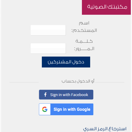
مكتبتك الصوتية
اسم
المستخدم:
كـلـــمـة
الـمـــــرور:
دخول المشتركين
أو الدخول بحساب
استرجاع الرمز السري