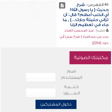
الفهرس:
شرح
حديث ( يا رسول الله!
أي الذنب أعظم؟ قال: أن
تزاني حليلة جارك...) , ما
جاء في تعظيم الزنا
للشيخ:
عبد المحسن العباد
جزء من محاضرة ( شرح سنن أبي
داود [264])
مكتبتك الصوتية
اسم
المستخدم:
كـلـــمـة
الـمـــــرور:
دخول المشتركين