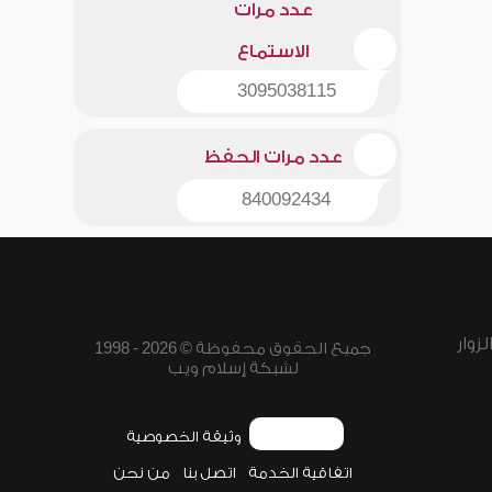
عدد مرات
الاستماع
3095038115
عدد مرات الحفظ
840092434
زوار
جميع الحقوق محفوظة © 2026 - 1998
لشبكة إسلام ويب
وثيقة الخصوصية
اتفاقية الخدمة
اتصل بنا
من نحن