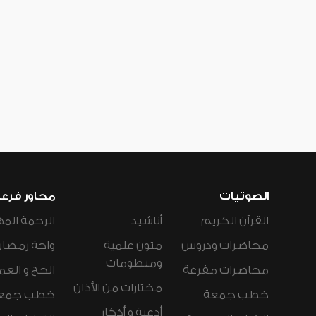
الصوتيات
محاور فرع
القرآن الكريم
أناشيد
الرحمة المه
محاضرات ودروس
متون علمية
واحة رمضان
ومنظومات
محاضرات مفرغة
الحج و العم
مختارات من الأذان
خطب جمعة
خطب جمع
أدعية و أذكار