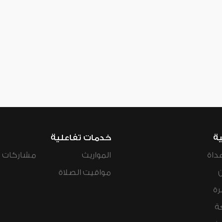
ية
خدمات تفاعلية
داة
المواريث
مشاركات ال
مواقيت الصلاة
رة
ة