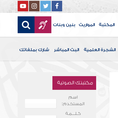
المكتبة
المواريث
بنين وبنات
الشجرة العلمية
البث المباشر
شارك بملفاتك
مكتبتك الصوتية
اسم
المستخدم:
كـلـــمـة