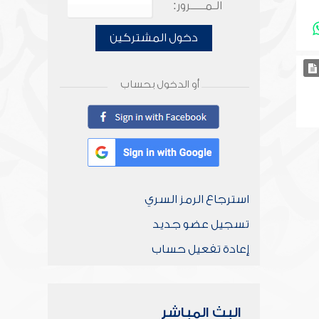
الـمـــــرور:
دخول المشتركين
أو الدخول بحساب
استرجاع الرمز السري
تسجيل عضو جديد
إعادة تفعيل حساب
البث المباشر