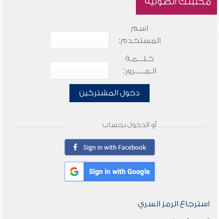
مكتبتك الصوتية
اسم
المستخدم:
كـلـــمـة
الـمـــــرور:
دخول المشتركين
أو الدخول بحساب
استرجاع الرمز السري