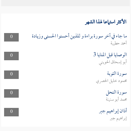
الأكثر استماعا لهذا الشهر
ما جاء في آخر سورة براءة و للذين أحسنوا الحسنى وزيادة
0
أحمد حطيبة
الوصايا قبل المنايا 3
0
أبو إسحاق الحويني
سورة التوبة
0
محمود خليل الحصري
سورة النحل
0
محمد أبو سنينة
أذان إبراهيم جبر
0
إبراهيم جبر