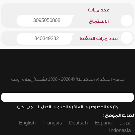
عدد مرات
3095056868
الاستماع
عدد مرات الحفظ
840349232
جميع الحقوق محفوظة © 2026 - 1998 لشبكة إسلام ويب
وثيقة الخصوصية
اتفاقية الخدمة
اتصل بنا
من نحن
لغات الموقع:
عربي
Español
Deutsch
Français
English
Indonesia