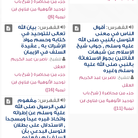
جزء من محاضرة ( شرح باب
توحيد الألوهية من فتاوى ابن
تيمية [6])
الفهرس:
أقوال
الفهرس:
بيان الله
الناس في معنى
تعالى للتوحيد في
التوسل بالنبي صلى الله
كتابه وحسم مواد
عليه وسلم , جواب شيخ
الإشراك به , عقيدة
الإسلام عن شبهات
السلف في الإيمان
القائلين بجواز الاستغاثة
للشيخ:
ناصر بن عبد الكريم
بالنبي صلى الله عليه
العقل
وسلم وغيره
جزء من محاضرة ( شرح باب
للشيخ:
ناصر بن عبد الكريم
توحيد الألوهية من فتاوى ابن
العقل
تيمية [16])
جزء من محاضرة ( شرح باب
الفهرس:
مفهوم
توحيد الألوهية من فتاوى ابن
نهي الرسول صلى الله
تيمية [11])
عليه وسلم عن إطرائه
واتخاذ قبره عيداً ومسجداً
, الاستدلال على بطلان
التوسل البدعي بأن
السلف لم يفعلوه