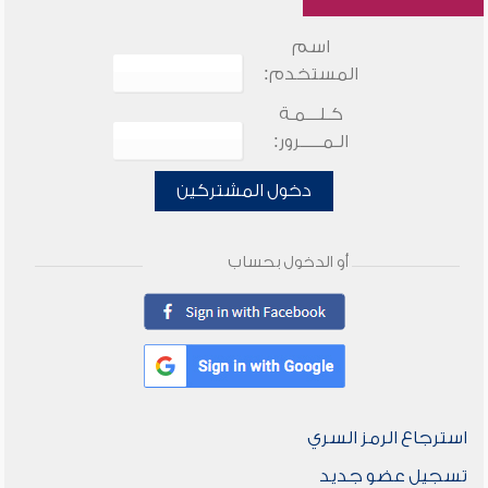
اسم
المستخدم:
كـلـــمـة
الـمـــــرور:
دخول المشتركين
أو الدخول بحساب
استرجاع الرمز السري
تسجيل عضو جديد