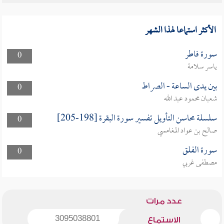
الأكثر استماعا لهذا الشهر
سورة فاطر
0
ياسر سلامة
بين يدى الساعة - الصراط
0
شعبان محمود عبد الله
سلسلة محاسن التأويل تفسير سورة البقرة [198-205]
0
صالح بن عواد المغامسي
سورة الفلق
0
مصطفى غربي
عدد مرات
3095038801
الاستماع