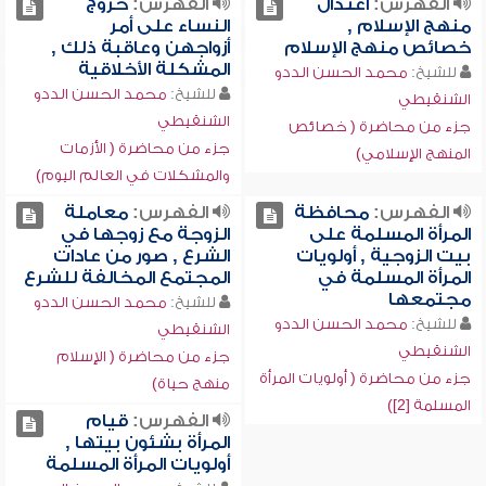
الفهرس:
اعتدال
الفهرس:
خروج
منهج الإسلام ,
النساء على أمر
خصائص منهج الإسلام
أزواجهن وعاقبة ذلك ,
المشكلة الأخلاقية
للشيخ:
محمد الحسن الددو
للشيخ:
محمد الحسن الددو
الشنقيطي
الشنقيطي
جزء من محاضرة ( خصائص
جزء من محاضرة ( الأزمات
المنهج الإسلامي)
والمشكلات في العالم اليوم)
الفهرس:
محافظة
الفهرس:
معاملة
المرأة المسلمة على
الزوجة مع زوجها في
بيت الزوجية , أولويات
الشرع , صور من عادات
المرأة المسلمة في
المجتمع المخالفة للشرع
مجتمعها
للشيخ:
محمد الحسن الددو
للشيخ:
محمد الحسن الددو
الشنقيطي
الشنقيطي
جزء من محاضرة ( الإسلام
جزء من محاضرة ( أولويات المرأة
منهج حياة)
المسلمة [2])
الفهرس:
قيام
المرأة بشئون بيتها ,
أولويات المرأة المسلمة