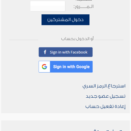
الـمـــــرور:
دخول المشتركين
أو الدخول بحساب
استرجاع الرمز السري
تسجيل عضو جديد
إعادة تفعيل حساب