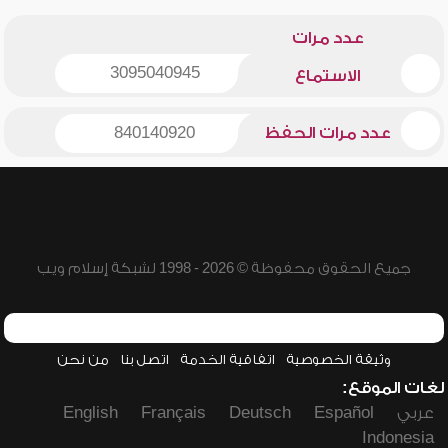
عدد مرات
3095040945
الاستماع
عدد مرات الحفظ
840140920
جميع الحقوق محفوظة © 2026 - 1998 لشبكة إسلام ويب
وثيقة الخصوصية
اتفاقية الخدمة
اتصل بنا
من نحن
لغات الموقع:
عربي
Español
Deutsch
Français
English
Indonesia