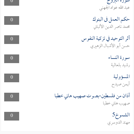
سورة البروج
0
عبد الله عواد الجهني
حكم العمل فى البنوك
0
محمد ناصر الدين الألباني
أثر التوحيد في تزكية النفوس
0
حسن أبو الأشبال الزهيري
سورة النساء
0
رشيد بلعالية
المسؤولية
0
أيمن صيدح
أذان من فلسطين-بصوت صهيب هاني خطبا
0
صهيب هاني خطبا
الشموخ5
0
مهند الدوسري