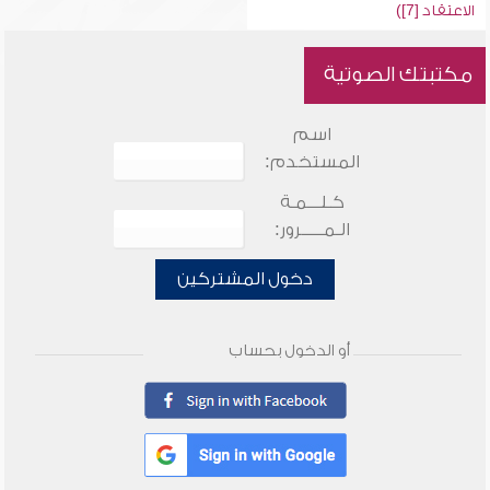
الاعتقاد [7])
مكتبتك الصوتية
اسم
المستخدم:
كـلـــمـة
الـمـــــرور:
دخول المشتركين
أو الدخول بحساب