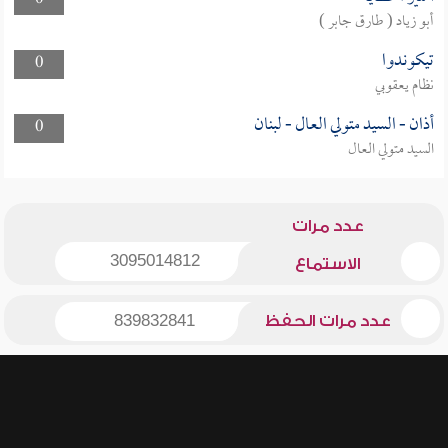
0
أبو زياد ( طارق جابر )
تيكوندوا
0
نظام يعقوبي
أذان - السيد متولي العال - لبنان
0
السيد متولي العال
عدد مرات
3095014812
الاستماع
عدد مرات الحفظ
839832841