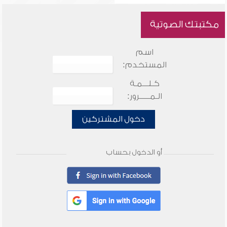
مكتبتك الصوتية
اسم
المستخدم:
كـلـــمـة
الـمـــــرور:
دخول المشتركين
أو الدخول بحساب