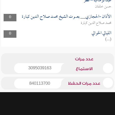
عبدالوهاب – قطر
حسن خلفان
الأذان -الحجازي__ بصوت الشيخ محمد صلاح الدين كبارة
0
محمد صلاح الدين كبارة
الليالي الخوالي
0
(...)
عدد مرات
3095039163
الاستماع
عدد مرات الحفظ
840113700