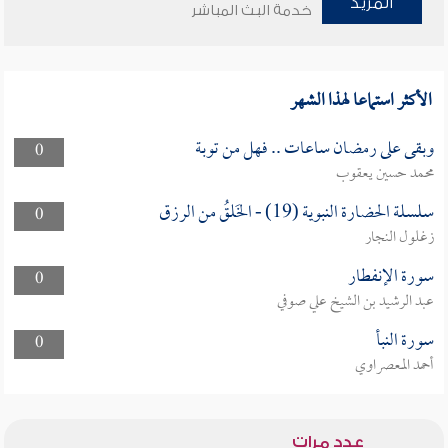
المزيد
خدمة البث المباشر
الأكثر استماعا لهذا الشهر
وبقى على رمضان ساعات .. فهل من توبة
0
محمد حسين يعقوب
سلسلة الحضارة النبوية (19) - الخَلقُ من الرزق
0
زغلول النجار
سورة الإنفطار
0
عبد الرشيد بن الشيخ علي صوفي
سورة النبأ
0
أحمد المعصراوي
عدد مرات