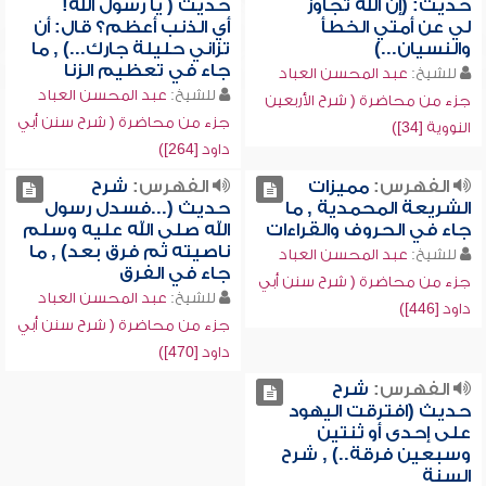
حديث: (إن الله تجاوز
حديث ( يا رسول الله!
لي عن أمتي الخطأ
أي الذنب أعظم؟ قال: أن
والنسيان...)
تزاني حليلة جارك...) , ما
جاء في تعظيم الزنا
للشيخ:
عبد المحسن العباد
للشيخ:
عبد المحسن العباد
جزء من محاضرة ( شرح الأربعين
جزء من محاضرة ( شرح سنن أبي
النووية [34])
داود [264])
الفهرس:
مميزات
الفهرس:
شرح
الشريعة المحمدية , ما
حديث (...فسدل رسول
جاء في الحروف والقراءات
الله صلى الله عليه وسلم
ناصيته ثم فرق بعد) , ما
للشيخ:
عبد المحسن العباد
جاء في الفرق
جزء من محاضرة ( شرح سنن أبي
للشيخ:
عبد المحسن العباد
داود [446])
جزء من محاضرة ( شرح سنن أبي
داود [470])
الفهرس:
شرح
حديث (افترقت اليهود
على إحدى أو ثنتين
وسبعين فرقة..) , شرح
السنة