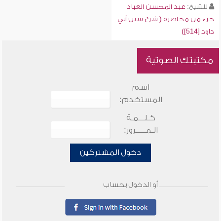
للشيخ:
عبد المحسن العباد
جزء من محاضرة ( شرح سنن أبي
داود [514])
مكتبتك الصوتية
اسم
المستخدم:
كـلـــمـة
الـمـــــرور:
دخول المشتركين
أو الدخول بحساب