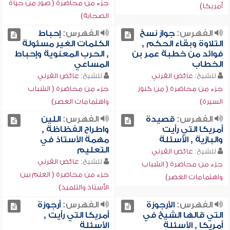
جزء من محاضرة ( صور من حياة
أمريكا)
الصحابة)
الفهرس:
جواز نسخ
الفهرس:
إحباط
التلاوة وبقاء الحكم ,
الكلمات الغير مسئولة
فوائد من خطبة عمر بن
, الحرب المعنوية وإحباط
الخطاب
المساعي
للشيخ:
عائض القرني
للشيخ:
عائض القرني
جزء من محاضرة ( من كنوز
جزء من محاضرة ( الشباب
السيرة)
واهتمامات العصر)
الفهرس:
قصيدة
الفهرس:
اللين
أمريكا التي رأيت
واطراح الفظاظة ,
والبازية , الأسئلة
مهمة الأستاذ في
التعليم
للشيخ:
عائض القرني
للشيخ:
عائض القرني
جزء من محاضرة ( الشباب
جزء من محاضرة ( العلم بين
واهتمامات العصر)
الأستاذ والتلميذ)
الفهرس:
الأرجوزة
الفهرس:
أرجوزة
التي قالها الشيخ في
أمريكا التي رأيت ,
أمريكا , الأسئلة
الأسئلة