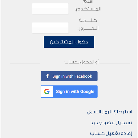
اسم
المستخدم:
كـلـــمـة
الـمـــــرور:
دخول المشتركين
أو الدخول بحساب
استرجاع الرمز السري
تسجيل عضو جديد
إعادة تفعيل حساب