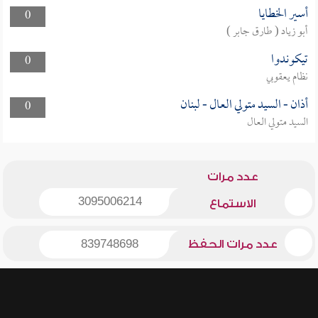
أسير الخطايا
0
أبو زياد ( طارق جابر )
تيكوندوا
0
نظام يعقوبي
أذان - السيد متولي العال - لبنان
0
السيد متولي العال
عدد مرات
3095006214
الاستماع
عدد مرات الحفظ
839748698