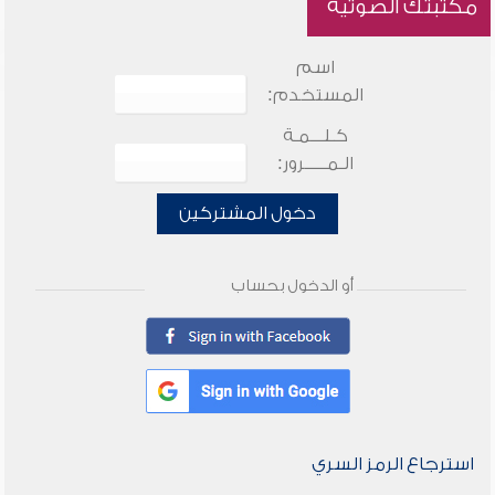
مكتبتك الصوتية
اسم
المستخدم:
كـلـــمـة
الـمـــــرور:
دخول المشتركين
أو الدخول بحساب
استرجاع الرمز السري