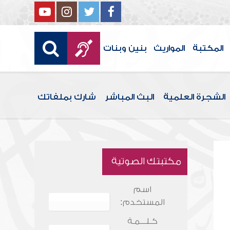
المكتبة
المواريث
بنين وبنات
الشجرة العلمية
البث المباشر
شارك بملفاتك
مكتبتك الصوتية
اسم
المستخدم:
كـلـــمـة