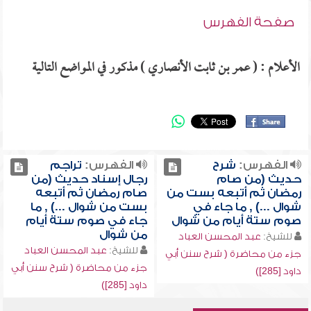
صفحة الفهرس
الأعلام : ( عمر بن ثابت الأنصاري ) مذكور في المواضع التالية
الفهرس:
شرح
الفهرس:
تراجم
حديث (من صام
رجال إسناد حديث (من
رمضان ثم أتبعه بست من
صام رمضان ثم أتبعه
شوال ...) , ما جاء في
بست من شوال ...) , ما
صوم ستة أيام من شوال
جاء في صوم ستة أيام
من شوال
للشيخ:
عبد المحسن العباد
للشيخ:
عبد المحسن العباد
جزء من محاضرة ( شرح سنن أبي
جزء من محاضرة ( شرح سنن أبي
داود [285])
داود [285])