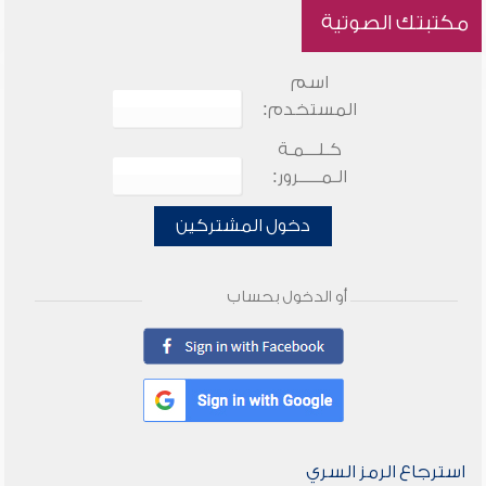
مكتبتك الصوتية
اسم
المستخدم:
كـلـــمـة
الـمـــــرور:
دخول المشتركين
أو الدخول بحساب
استرجاع الرمز السري