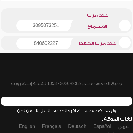
عدد مرات
3095073251
الاستماع
عدد مرات الحفظ
840602227
جميع الحقوق محفوظة © 2026 - 1998 لشبكة إسلام ويب
وثيقة الخصوصية
اتفاقية الخدمة
اتصل بنا
من نحن
لغات الموقع:
عربي
Español
Deutsch
Français
English