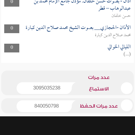
أذان - بصوت حسن خلفان. مؤذن جامع الإمام محمد بن
0
عبدالوهاب – قطر
حسن خلفان
الأذان -الحجازي__ بصوت الشيخ محمد صلاح الدين كبارة
0
محمد صلاح الدين كبارة
الليالي الخوالي
0
(...)
عدد مرات
3095035238
الاستماع
عدد مرات الحفظ
840050798