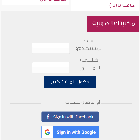
مناقب ابن باز)
مكتبتك الصوتية
اسم
المستخدم:
كـلـــمـة
الـمـــــرور:
دخول المشتركين
أو الدخول بحساب