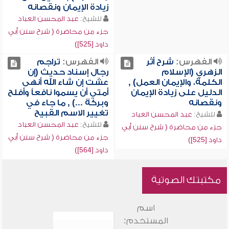
زيادة الإيمان ونقصانه
للشيخ:
عبد المحسن العباد
جزء من محاضرة ( شرح سنن أبي
داود [525])
الفهرس:
شرح أثر
الفهرس:
تراجم
الزهري (الإسلام
رجال إسناد حديث (إن
الكلمة، والإيمان العمل) ,
عشت إن شاء الله أنهى
الدليل على زيادة الإيمان
أمتي أن يسموا نافعاً وأفلح
ونقصانه
وبركة ...) , ما جاء في
تغيير الاسم القبيح
للشيخ:
عبد المحسن العباد
للشيخ:
عبد المحسن العباد
جزء من محاضرة ( شرح سنن أبي
جزء من محاضرة ( شرح سنن أبي
داود [525])
داود [564])
مكتبتك الصوتية
اسم
المستخدم: