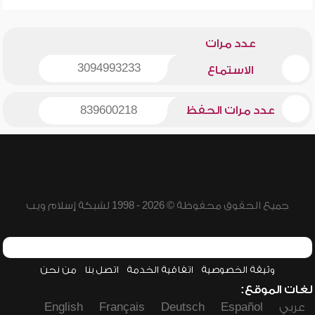
عدد مرات
3094993233
الاستماع
عدد مرات الحفظ
839600218
جميع الحقوق محفوظة © 2026 - 1998 لشبكة إسلام ويب
وثيقة الخصوصية
اتفاقية الخدمة
اتصل بنا
من نحن
لغات الموقع:
عربي
Español
Deutsch
Français
English