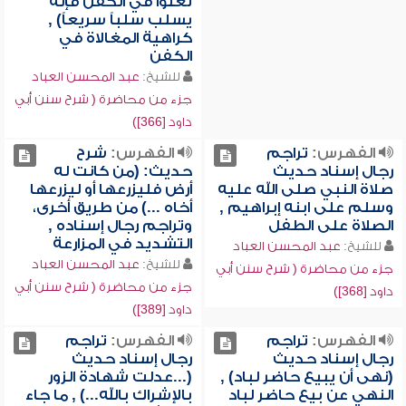
تغلوا في الكفن فإنه
يسلب سلباً سريعاً) ,
كراهية المغالاة في
الكفن
للشيخ:
عبد المحسن العباد
جزء من محاضرة ( شرح سنن أبي
داود [366])
الفهرس:
تراجم
الفهرس:
شرح
رجال إسناد حديث
حديث: (من كانت له
صلاة النبي صلى الله عليه
أرض فليزرعها أو ليزرعها
وسلم على ابنه إبراهيم ,
أخاه ...) من طريق أخرى،
الصلاة على الطفل
وتراجم رجال إسناده ,
التشديد في المزارعة
للشيخ:
عبد المحسن العباد
للشيخ:
عبد المحسن العباد
جزء من محاضرة ( شرح سنن أبي
جزء من محاضرة ( شرح سنن أبي
داود [368])
داود [389])
الفهرس:
تراجم
الفهرس:
تراجم
رجال إسناد حديث
رجال إسناد حديث
(نهى أن يبيع حاضر لباد) ,
(...عدلت شهادة الزور
النهي عن بيع حاضر لباد
بالإشراك بالله...) , ما جاء