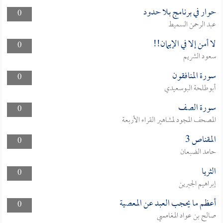
حوار في برنامج بلا حدود
0
عبد الرحمن السميط
لا أمن إلا في الإيمان!!
0
سعود الشريم
سورة المنافقون
0
أبوطلحة البوسعيدي
سورة الصف
0
المصحف المجود لمشاهير القراء الأربعة
المقناص 3
0
حامد الضبعان
الثريا
0
إبراهيم الجبرين
أعظم ما يحجب العبد عن المعصية
0
صالح بن عواد المغامسي