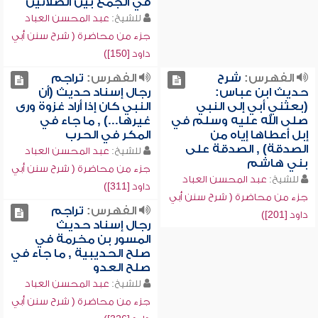
في الجمع بين الصلاتين
للشيخ:
عبد المحسن العباد
جزء من محاضرة ( شرح سنن أبي
داود [150])
الفهرس:
شرح
الفهرس:
تراجم
حديث ابن عباس:
رجال إسناد حديث (أن
(بعثني أبي إلى النبي
النبي كان إذا أراد غزوة ورى
صلى الله عليه وسلم في
غيرها...) , ما جاء في
إبل أعطاها إياه من
المكر في الحرب
الصدقة) , الصدقة على
للشيخ:
عبد المحسن العباد
بني هاشم
جزء من محاضرة ( شرح سنن أبي
للشيخ:
عبد المحسن العباد
داود [311])
جزء من محاضرة ( شرح سنن أبي
الفهرس:
تراجم
داود [201])
رجال إسناد حديث
المسور بن مخرمة في
صلح الحديبية , ما جاء في
صلح العدو
للشيخ:
عبد المحسن العباد
جزء من محاضرة ( شرح سنن أبي