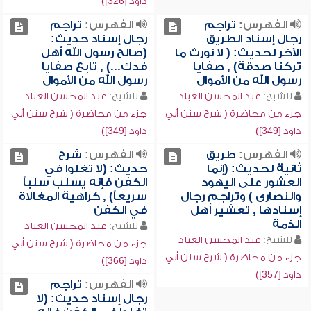
داود [326])
الفهرس:
تراجم
الفهرس:
تراجم
رجال إسناد الطريق
رجال إسناد حديث:
الآخر لحديث: ( لا نورث ما
(صالح رسول الله أهل
تركنا صدقة) , صفايا
فدك...) , تابع صفايا
رسول الله من الأموال
رسول الله من الأموال
للشيخ:
عبد المحسن العباد
للشيخ:
عبد المحسن العباد
جزء من محاضرة ( شرح سنن أبي
جزء من محاضرة ( شرح سنن أبي
داود [349])
داود [349])
الفهرس:
طريق
الفهرس:
شرح
ثانية لحديث: (إنما
حديث: (لا تغلوا في
العشور على اليهود
الكفن فإنه يسلب سلباً
والنصارى ) وتراجم رجال
سريعاً) , كراهية المغالاة
إسنادها , تعشير أهل
في الكفن
الذمة
للشيخ:
عبد المحسن العباد
للشيخ:
عبد المحسن العباد
جزء من محاضرة ( شرح سنن أبي
جزء من محاضرة ( شرح سنن أبي
داود [366])
داود [357])
الفهرس:
تراجم
رجال إسناد حديث: (لا