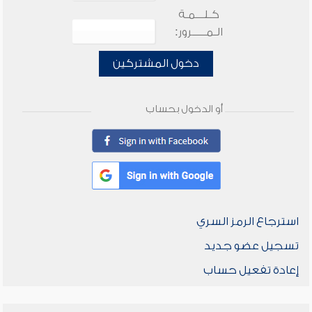
كـلـــمـة
الـمـــــرور:
دخول المشتركين
أو الدخول بحساب
استرجاع الرمز السري
تسجيل عضو جديد
إعادة تفعيل حساب