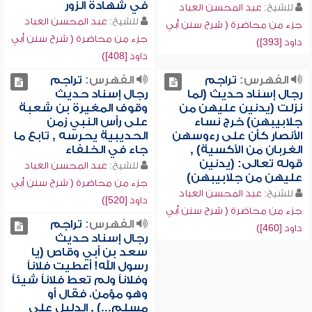
في شهادة الزور
للشيخ:
عبد المحسن العباد
للشيخ:
عبد المحسن العباد
جزء من محاضرة ( شرح سنن أبي
جزء من محاضرة ( شرح سنن أبي
داود [393])
داود [408])
الفهرس:
تراجم
الفهرس:
تراجم
رجال إسناد حديث (لما
رجال إسناد حديث
نزلت (يدنين عليهن من
وقوف المغيرة بن شعبة
جلابيبهن) خرج نساء
على رأس النبي زمن
الأنصار كأن على رءوسهن
الحديبية يحرسه , تابع ما
الغربان من الأكسية) ,
جاء في الخلفاء
قوله تعالى: (يدنين
للشيخ:
عبد المحسن العباد
عليهن من جلابيبهن)
جزء من محاضرة ( شرح سنن أبي
للشيخ:
عبد المحسن العباد
داود [520])
جزء من محاضرة ( شرح سنن أبي
الفهرس:
تراجم
داود [460])
رجال إسناد حديث
سعد بن أبي وقاص (يا
رسول الله! أعطيت فلاناً
وفلاناً ولم تعط فلاناً شيئاً
وهو مؤمن، فقال أو
مسلم...) , الدليل على