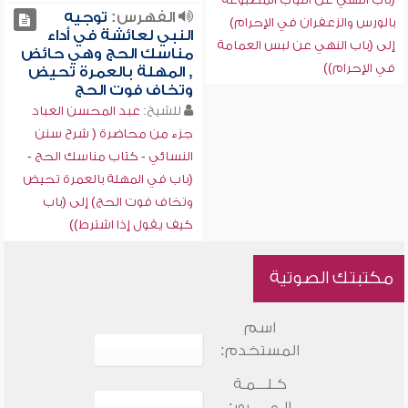
الفهرس:
توجيه
بالورس والزعفران في الإحرام)
النبي لعائشة في أداء
إلى (باب النهي عن لبس العمامة
مناسك الحج وهي حائض
في الإحرام))
, المهلة بالعمرة تحيض
وتخاف فوت الحج
للشيخ:
عبد المحسن العباد
جزء من محاضرة ( شرح سنن
النسائي - كتاب مناسك الحج -
(باب في المهلة بالعمرة تحيض
وتخاف فوت الحج) إلى (باب
كيف يقول إذا اشترط))
مكتبتك الصوتية
اسم
المستخدم:
كـلـــمـة
الـمـــــرور: