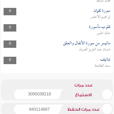
محمد المنجد
سورة لقمان
0
إبراهيم الأخضر
قلوب مأسورة
0
خالد الجبير
ماتيسر من سورة الأنفال والعلق
0
شعبان عبد العزيز الصياد
تناتيف
0
سعد الطلحة
عدد مرات
3095039218
الاستماع
عدد مرات الحفظ
840114687