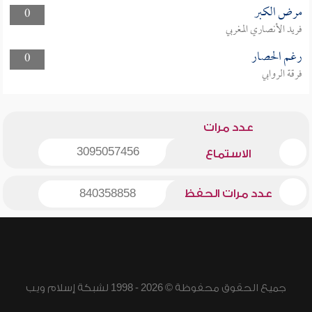
مرض الكبر
0
فريد الأنصاري المغربي
رغم الحصار
0
فرقة الروابي
عدد مرات
3095057456
الاستماع
عدد مرات الحفظ
840358858
جميع الحقوق محفوظة © 2026 - 1998 لشبكة إسلام ويب