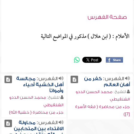
صفحة الفهرس
الأعلام : ( ابن هلال ) مذكور في المواضع التالية
الفهرس:
كفر من
الفهرس:
مجالسة
أهان العالم
أهل الخشية أحياء
وأمواتاً
للشيخ:
محمد الحسن الددو
للشيخ:
محمد الحسن الددو
الشنقيطي
الشنقيطي
جزء من محاضرة ( فقه الأسرة
جزء من محاضرة ( خشية الله)
[7])
الفهرس:
محاولة
الاقتداء بين المتحابين