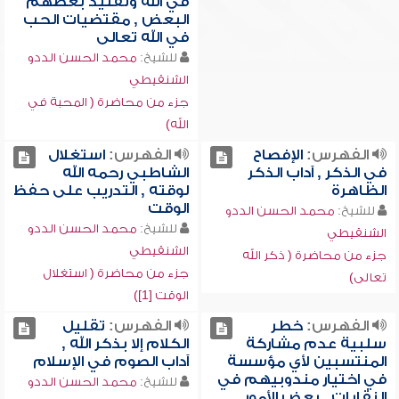
في الله وتقليد بعضهم
البعض , مقتضيات الحب
في الله تعالى
للشيخ:
محمد الحسن الددو
الشنقيطي
جزء من محاضرة ( المحبة في
الله)
الفهرس:
الإفصاح
الفهرس:
استغلال
في الذكر , آداب الذكر
الشاطبي رحمه الله
الظاهرة
لوقته , التدريب على حفظ
الوقت
للشيخ:
محمد الحسن الددو
للشيخ:
محمد الحسن الددو
الشنقيطي
الشنقيطي
جزء من محاضرة ( ذكر الله
جزء من محاضرة ( استغلال
تعالى)
الوقت [1])
الفهرس:
خطر
الفهرس:
تقليل
سلبية عدم مشاركة
الكلام إلا بذكر الله ,
المنتسبين لأي مؤسسة
آداب الصوم في الإسلام
في اختيار مندوبيهم في
للشيخ:
محمد الحسن الددو
النقابات , بعض الأمور