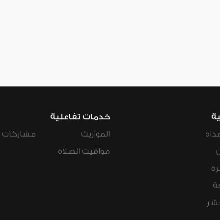
ية
خدمات تفاعلية
داة
المواريث
مشاركات ال
مواقيت الصلاة
رة
ة
عشر