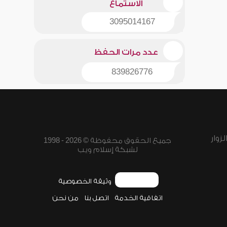
الاستماع
3095014167
عدد مرات الحفظ
839826776
زوار
جميع الحقوق محفوظة © 2026 - 1998
لشبكة إسلام ويب
وثيقة الخصوصية
اتفاقية الخدمة
اتصل بنا
من نحن