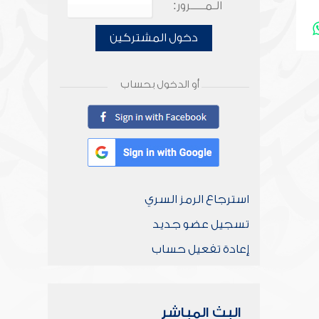
الـمـــــرور:
دخول المشتركين
أو الدخول بحساب
استرجاع الرمز السري
تسجيل عضو جديد
إعادة تفعيل حساب
البث المباشر