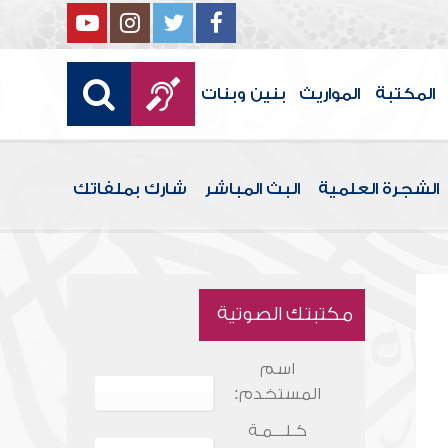
المكتبة
المواريث
بنين وبنات
الشجرة العلمية
البث المباشر
شارك بملفاتك
مكتبتك الصوتية
اسم
المستخدم:
كـلـــمـة