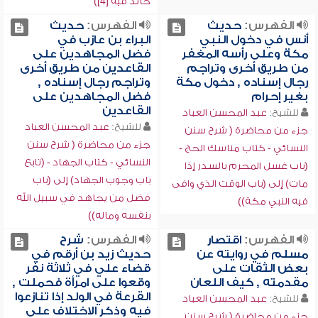
خالد فيه [4])
الفهرس:
حديث
الفهرس:
حديث
أنس في دخول النبي
البراء بن عازب في
مكة وعلى رأسه المغفر
فضل المجاهدين على
من طريق أخرى وتراجم
القاعدين من طريق أخرى
رجال إسناده , دخول مكة
وتراجم رجال إسناده ,
بغير إحرام
فضل المجاهدين على
القاعدين
للشيخ:
عبد المحسن العباد
للشيخ:
عبد المحسن العباد
جزء من محاضرة ( شرح سنن
جزء من محاضرة ( شرح سنن
النسائي - كتاب مناسك الحج -
النسائي - كتاب الجهاد - (تابع
(باب غسل المحرم بالسدر إذا
باب وجوب الجهاد) إلى (باب
مات) إلى (باب الوقت الذي وافى
فضل من يجاهد في سبيل الله
فيه النبي مكة))
بنفسه وماله))
الفهرس:
اقتصار
الفهرس:
شرح
مسلم في روايته عن
حديث زيد بن أرقم في
بعض الثقات على
قضاء علي في ثلاثة نفر
مقدمته , كيف اللعان
وقعوا على امرأة فحملت ,
القرعة في الولد إذا تنازعوا
للشيخ:
عبد المحسن العباد
فيه وذكر الاختلاف على
جزء من محاضرة ( شرح سنن