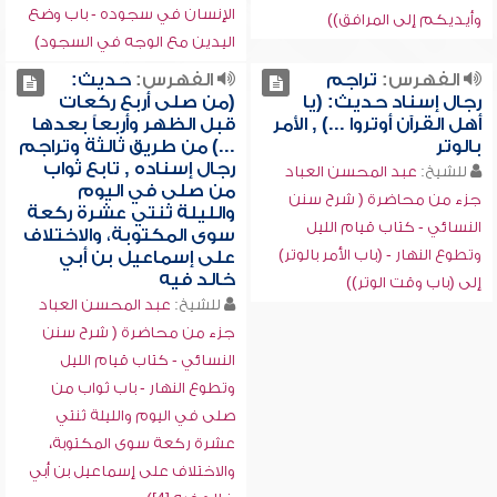
الإنسان في سجوده - باب وضع
وأيديكم إلى المرافق))
اليدين مع الوجه في السجود)
الفهرس:
تراجم
الفهرس:
حديث:
رجال إسناد حديث: (يا
(من صلى أربع ركعات
أهل القرآن أوتروا ...) , الأمر
قبل الظهر وأربعاً بعدها
بالوتر
...) من طريق ثالثة وتراجم
رجال إسناده , تابع ثواب
للشيخ:
عبد المحسن العباد
من صلى في اليوم
جزء من محاضرة ( شرح سنن
والليلة ثنتي عشرة ركعة
النسائي - كتاب قيام الليل
سوى المكتوبة، والاختلاف
وتطوع النهار - (باب الأمر بالوتر)
على إسماعيل بن أبي
خالد فيه
إلى (باب وقت الوتر))
للشيخ:
عبد المحسن العباد
جزء من محاضرة ( شرح سنن
النسائي - كتاب قيام الليل
وتطوع النهار - باب ثواب من
صلى في اليوم والليلة ثنتي
عشرة ركعة سوى المكتوبة،
والاختلاف على إسماعيل بن أبي