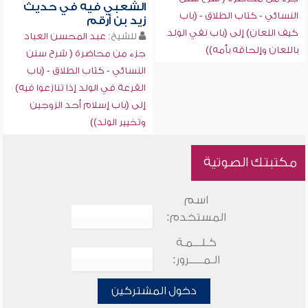
الشعبي فيه في حديث
النسائي - كتاب الطلاق - (باب
زيد بن أرقم
كيف اللعان) إلى (باب نفي الولد
للشيخ:
عبد المحسن العباد
باللعان وإلحاقه بأمه))
جزء من محاضرة ( شرح سنن
النسائي - كتاب الطلاق - (باب
القرعة في الولد إذا تنازعوا فيه)
إلى (باب إسلام أحد الزوجين
وتخيير الولد))
مكتبتك الصوتية
اسم
المستخدم:
كـلـــمـة
الـمـــــرور:
دخول المشتركين