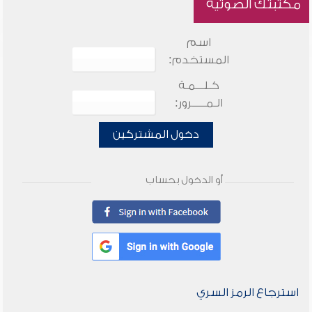
مكتبتك الصوتية
اسم
المستخدم:
كـلـــمـة
الـمـــــرور:
دخول المشتركين
أو الدخول بحساب
استرجاع الرمز السري