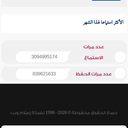
الأكثر استماعا لهذا الشهر
عدد مرات
3094995174
الاستماع
عدد مرات الحفظ
839621633
جميع الحقوق محفوظة © 2026 - 1998 لشبكة إسلام ويب