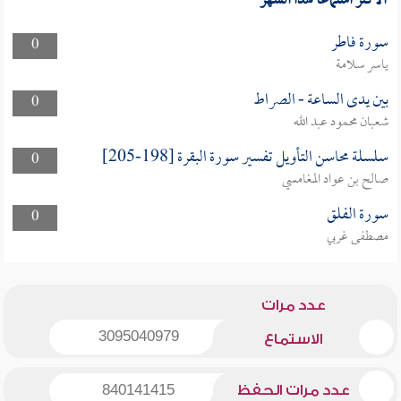
الأكثر استماعا لهذا الشهر
سورة فاطر
0
ياسر سلامة
بين يدى الساعة - الصراط
0
شعبان محمود عبد الله
سلسلة محاسن التأويل تفسير سورة البقرة [198-205]
0
صالح بن عواد المغامسي
سورة الفلق
0
مصطفى غربي
عدد مرات
3095040979
الاستماع
عدد مرات الحفظ
840141415