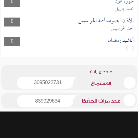
سورة هود
0
محمد جبريل
الأذان- بصوت أحمد الحراسيس
0
أحمد الحراسيس
أناشيد رمضان
0
(...)
عدد مرات
3095022731
الاستماع
عدد مرات الحفظ
839929634