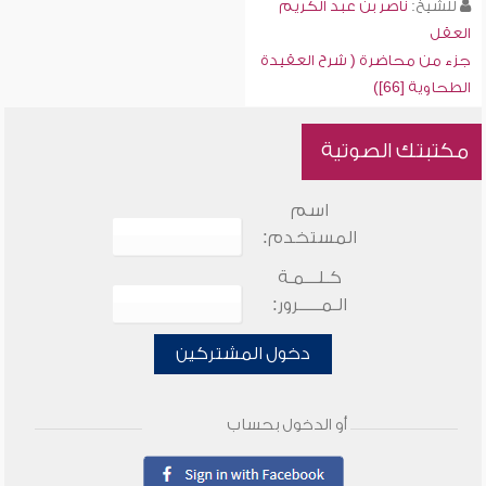
للشيخ:
ناصر بن عبد الكريم
العقل
جزء من محاضرة ( شرح العقيدة
الطحاوية [66])
مكتبتك الصوتية
اسم
المستخدم:
كـلـــمـة
الـمـــــرور:
دخول المشتركين
أو الدخول بحساب