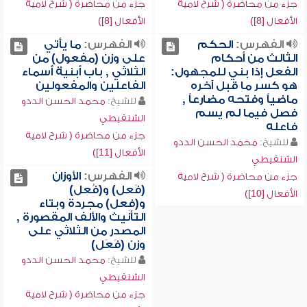
جزء من محاضرة ( شرح لامية
جزء من محاضرة ( شرح لامية
الأفعال [8])
الأفعال [8])
الفهرس:
الحكم
الفهرس:
ما يأتي
الثالث من أحكام
على وزن (مفعول) من
الفعل إذا بني للمجهول:
الثلاثي , باب أبنية أسماء
هو كسر ما قبل آخره
الفاعلين والمفعولين
ماضياً وفتحه مضارعاً ,
للشيخ:
محمد الحسن الددو
فصل فيما لم يسم
الشنقيطي
فاعله
جزء من محاضرة ( شرح لامية
للشيخ:
محمد الحسن الددو
الأفعال [11])
الشنقيطي
الفهرس:
الأوزان
جزء من محاضرة ( شرح لامية
(فَعل) و(فُعل)
الأفعال [10])
و(فِعل) مجردة وبتاء
التأنيث والألف المقصورة ,
المصدر من الثلاثي على
وزن (فَعَل)
للشيخ:
محمد الحسن الددو
الشنقيطي
جزء من محاضرة ( شرح لامية