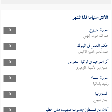
الأكثر استماعا لهذا الشهر
سورة البروج
0
عبد الله عواد الجهني
حكم العمل فى البنوك
0
محمد ناصر الدين الألباني
أثر التوحيد في تزكية النفوس
0
حسن أبو الأشبال الزهيري
سورة النساء
0
رشيد بلعالية
المسؤولية
0
أيمن صيدح
أذان من فلسطين-بصوت صهيب هاني خطبا
0