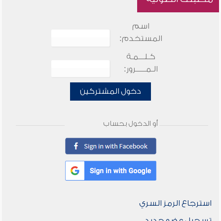
اسم
المستخدم:
كـلـــمـة
الـمـــــرور:
دخول المشتركين
أو الدخول بحساب
استرجاع الرمز السري
تسجيل عضو جديد