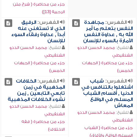
جزء من محاضرة ( شرح متن
الرحبية [13])
الفهرس:
مجاهدة
الفهرس:
الرفيق
النفس بتعلم ما أمر
الذي لا تستغني عنه
الله به , عداوة النفس
أبداً , عداوة رفقاء السوء
الأمارة بالسوء للإنسان
للإنسان
للشيخ:
محمد الحسن الددو
للشيخ:
محمد الحسن الددو
الشنقيطي
الشنقيطي
جزء من محاضرة ( الجبهات
جزء من محاضرة ( الجبهات
الخمس)
الخمس)
الفهرس:
شباب
الفهرس:
الخلافات
اشتغلوا بالتنافس في
المذهبية في زمن
الدنيا , أقسام الشباب
تابعي التابعين , زمن
المسلم في الواقع
نشوء الخلافات المذهبية
المعاش
للشيخ:
محمد الحسن الددو
للشيخ:
محمد الحسن الددو
الشنقيطي
الشنقيطي
جزء من محاضرة ( فقه
جزء من محاضرة ( الشباب
الاختلاف)
المسلم الواقع والآفاق)