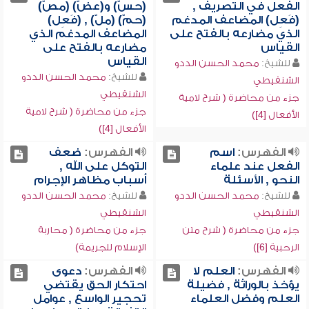
الفعل في التصريف ,
(حسّ) و(عضّ) (مصّ)
(فَعِل) المضاعف المدغم
(حمّ) (ملّ) , (فَعِل)
الذي مضارعه بالفتح على
المضاعف المدغم الذي
القياس
مضارعه بالفتح على
القياس
للشيخ:
محمد الحسن الددو
للشيخ:
محمد الحسن الددو
الشنقيطي
الشنقيطي
جزء من محاضرة ( شرح لامية
جزء من محاضرة ( شرح لامية
الأفعال [4])
الأفعال [4])
الفهرس:
اسم
الفهرس:
ضعف
الفعل عند علماء
التوكل على الله ,
النحو , الأسئلة
أسباب مظاهر الإجرام
للشيخ:
محمد الحسن الددو
للشيخ:
محمد الحسن الددو
الشنقيطي
الشنقيطي
جزء من محاضرة ( شرح متن
جزء من محاضرة ( محاربة
الرحبية [6])
الإسلام للجريمة)
الفهرس:
العلم لا
الفهرس:
دعوى
يؤخذ بالوراثة , فضيلة
احتكار الحق يقتضي
العلم وفضل العلماء
تحجير الواسع , عوامل