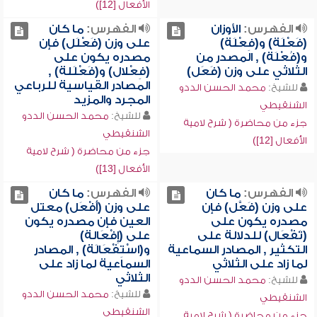
الأفعال [12])
الفهرس:
الأوزان
الفهرس:
ما كان
(فَعْلَة) و(فِعْلَة)
على وزن (فَعْلَل) فإن
و(فُعْلَة) , المصدر من
مصدره يكون على
الثلاثي على وزن (فَعَل)
(فِعْلال) و(فَعْلَلة) ,
المصادر القياسية للرباعي
للشيخ:
محمد الحسن الددو
المجرد والمزيد
الشنقيطي
للشيخ:
محمد الحسن الددو
جزء من محاضرة ( شرح لامية
الشنقيطي
الأفعال [12])
جزء من محاضرة ( شرح لامية
الأفعال [13])
الفهرس:
ما كان
الفهرس:
ما كان
على وزن (فَعَّل) فإن
على وزن (أَفْعَل) معتل
مصدره يكون على
العين فإن مصدره يكون
(تَفْعَال) للدلالة على
على (إِفْعَالة)
التكثير , المصادر السماعية
و(اسْتِفْعَالَة) , المصادر
لما زاد على الثلاثي
السماعية لما زاد على
الثلاثي
للشيخ:
محمد الحسن الددو
للشيخ:
محمد الحسن الددو
الشنقيطي
الشنقيطي
جزء من محاضرة ( شرح لامية