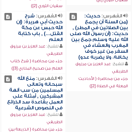
سفيان الثوري [2])
الفهرس:
حديث:
الفهرس:
شرح
(من السنة أن يجمع
حديث أبي هريرة: (إن
بين الصلاتين في المطر) ,
الله حبس عن مكة
حديث: (أن رسول الله صلى
القتل...) , باب كتابة
الله عليه وسلم جمع بين
العلم
المغرب والعشاء في
للشيخ:
عبد العزيز بن مرزوق
السفر من غير خوف
الطريفي
يخافه، ولا يضربه عدو)
جزء من محاضرة ( شرح كتاب
للشيخ:
عبد العزيز بن مرزوق
العلم من صحيح البخاري [3])
الطريفي
الفهرس:
منع الله
جزء من محاضرة ( الأحاديث
سبحانه وتعالى
المعلة في الصلاة [2])
المسلمين من سب آلهة
المشركين , أمثلة على
العمل بقاعدة سد الذرائع
في النصوص الشرعية
للشيخ:
عبد العزيز بن مرزوق
الطريفي
جزء من محاضرة ( الذريعة بين