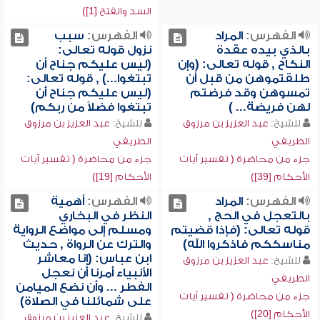
السد والفتح [1])
الفهرس:
المراد
الفهرس:
سبب
بالذي بيده عقدة
نزول قوله تعالى:
النكاح , قوله تعالى: (وإن
(ليس عليكم جناح أن
طلقتموهن من قبل أن
تبتغوا...) , قوله تعالى:
تمسوهن وقد فرضتم
(ليس عليكم جناح أن
لهن فريضة... )
تبتغوا فضلاً من ربكم)
للشيخ:
عبد العزيز بن مرزوق
للشيخ:
عبد العزيز بن مرزوق
الطريفي
الطريفي
جزء من محاضرة ( تفسير آيات
جزء من محاضرة ( تفسير آيات
الأحكام [39])
الأحكام [19])
الفهرس:
المراد
الفهرس:
أهمية
بالتعجل في الحج ,
النظر في البخاري
قوله تعالى: (فإذا قضيتم
ومسلم إلى مواضع الرواية
مناسككم فاذكروا الله)
والترك عن الرواة , حديث
ابن عباس: (إنا معاشر
للشيخ:
عبد العزيز بن مرزوق
الأنبياء أمرنا أن نعجل
الطريفي
الفطر ... وأن نضع الميامن
جزء من محاضرة ( تفسير آيات
على شمائلنا في الصلاة)
الأحكام [20])
للشيخ:
عبد العزيز بن مرزوق