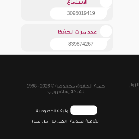
الاستماع
3095019419
عدد مرات الحفظ
839874267
زوار
جميع الحقوق محفوظة © 2026 - 1998
لشبكة إسلام ويب
وثيقة الخصوصية
اتفاقية الخدمة
اتصل بنا
من نحن