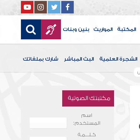
المكتبة
المواريث
بنين وبنات
الشجرة العلمية
البث المباشر
شارك بملفاتك
مكتبتك الصوتية
اسم
المستخدم:
كـلـــمـة