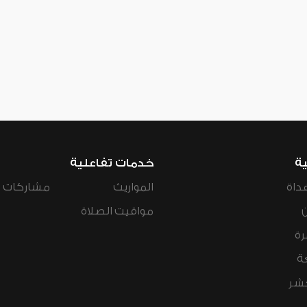
ية
خدمات تفاعلية
داة
المواريث
مشاركات ال
مواقيت الصلاة
رة
ة
عشر