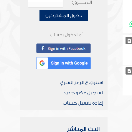
الـمـــــرور:
دخول المشتركين
أو الدخول بحساب
استرجاع الرمز السري
تسجيل عضو جديد
إعادة تفعيل حساب
البث المباشر