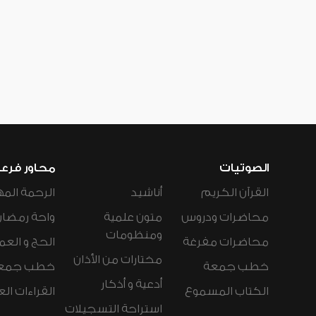
الصوتيات
محاور فرع
القرآن الكريم
أناشيد
الرحمة المه
محاضرات ودروس
متون علمية
واحة رمضان
ومنظومات
محاضرات مفرغة
الحج و العم
مختارات من الأذان
خطب جمعة
خطب جمع
أدعية و أذكار
الكتاب المسموع
القراءات ال
استراحة التسجيلات