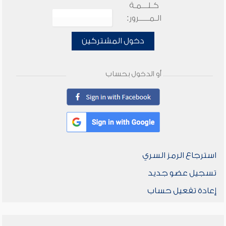
كـلـــمـة
الـمـــــرور:
دخول المشتركين
أو الدخول بحساب
استرجاع الرمز السري
تسجيل عضو جديد
إعادة تفعيل حساب