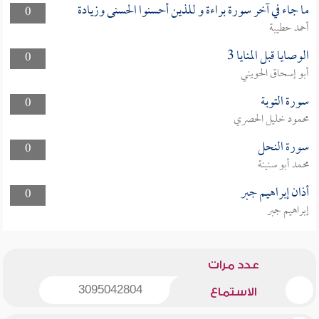
ما جاء في آخر سورة براءة و للذين أحسنوا الحسنى وزيادة
0
أحمد حطيبة
الوصايا قبل المنايا 3
0
أبو إسحاق الحويني
سورة التوبة
0
محمود خليل الحصري
سورة النحل
0
محمد أبو سنينة
أذان إبراهيم جبر
0
إبراهيم جبر
عدد مرات
3095042804
الاستماع