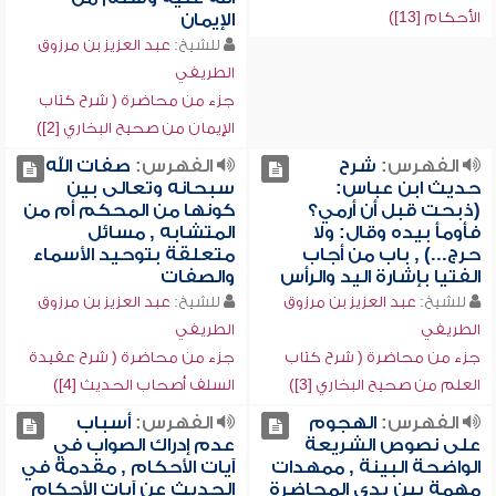
الأحكام [13])
الإيمان
للشيخ:
عبد العزيز بن مرزوق
الطريفي
جزء من محاضرة ( شرح كتاب
الإيمان من صحيح البخاري [2])
الفهرس:
شرح
الفهرس:
صفات الله
حديث ابن عباس:
سبحانه وتعالى بين
(ذبحت قبل أن أرمي؟
كونها من المحكم أم من
فأومأ بيده وقال: ولا
المتشابه , مسائل
حرج...) , باب من أجاب
متعلقة بتوحيد الأسماء
الفتيا بإشارة اليد والرأس
والصفات
للشيخ:
عبد العزيز بن مرزوق
للشيخ:
عبد العزيز بن مرزوق
الطريفي
الطريفي
جزء من محاضرة ( شرح كتاب
جزء من محاضرة ( شرح عقيدة
العلم من صحيح البخاري [3])
السلف أصحاب الحديث [4])
الفهرس:
الهجوم
الفهرس:
أسباب
على نصوص الشريعة
عدم إدراك الصواب في
الواضحة البينة , ممهدات
آيات الأحكام , مقدمة في
مهمة بين يدي المحاضرة
الحديث عن آيات الأحكام