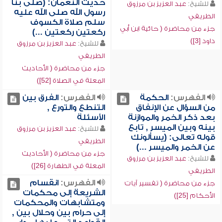
حديث النعمان: (صلى بنا
للشيخ:
عبد العزيز بن مرزوق
رسول الله صلى الله عليه
الطريفي
سلم صلاة الكسوف
جزء من محاضرة ( حائية ابن أبي
ركعتين ركعتين ...)
داود [3])
للشيخ:
عبد العزيز بن مرزوق
الطريفي
جزء من محاضرة ( الأحاديث
المعلة في الصلاة [52])
الفهرس:
الحكمة
الفهرس:
الفرق بين
من السؤال عن الإنفاق
التنطع والتورع ,
بعد ذكر الخمر والموازنة
الأسئلة
بينه وبين الميسر , تابع
للشيخ:
عبد العزيز بن مرزوق
قوله تعالى: (يسألونك
الطريفي
عن الخمر والميسر ...)
جزء من محاضرة ( الأحاديث
للشيخ:
عبد العزيز بن مرزوق
المعلة في الطهارة [26])
الطريفي
الفهرس:
انقسام
جزء من محاضرة ( تفسير آيات
الشريعة إلى محكمات
الأحكام [25])
ومتشابهات والمحكمات
إلى حرام بين وحلال بين ,