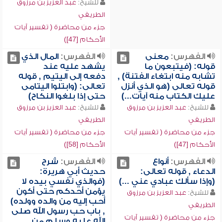
للشيخ:
عبد العزيز بن مرزوق
الطريفي
جزء من محاضرة ( تفسير آيات
الأحكام [47])
الفهرس:
معنى
الفهرس:
المال الذي
قوله: (فيتبعون ما
يشهد عليه عند
تشابه منه ابتغاء الفتنة) ,
دفعه إلى اليتيم , قوله
قوله تعالى (هو الذي أنزل
تعالى: (وابتلوا اليتامى
عليك الكتاب منه آيات...)
حتى إذا بلغوا النكاح)
للشيخ:
عبد العزيز بن مرزوق
للشيخ:
عبد العزيز بن مرزوق
الطريفي
الطريفي
جزء من محاضرة ( تفسير آيات
جزء من محاضرة ( تفسير آيات
الأحكام [47])
الأحكام [58])
الفهرس:
أنواع
الفهرس:
شرح
الدعاء , قوله تعالى:
حديث أبي هريرة:
(وإذا سألك عبادي عني ...)
(فوالذي نفسي بيده لا
يؤمن أحدكم حتى أكون
للشيخ:
عبد العزيز بن مرزوق
أحب إليه من والده وولده)
الطريفي
, باب حب رسول الله صلى
جزء من محاضرة ( تفسير آيات
الله عليه وسلم من