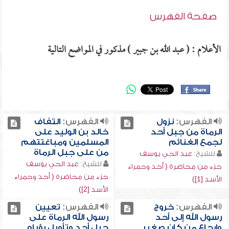
صفحة الفهرس
الأعلام : ( عبد الله بن جبير ) مذكور في المواضع التالية
الفهرس:
نزول
الفهرس:
التفاف
الرماة من جبل أحد
خالد بن الوليد على
لجمع الغنائم
المسلمين ومباغتتهم
من على جبل الرماة
للشيخ:
عبد الحي يوسف
للشيخ:
عبد الحي يوسف
جزء من محاضرة ( أحد وحمراء
جزء من محاضرة ( أحد وحمراء
الأسد [1])
الأسد [2])
الفهرس:
خروج
الفهرس:
تعيين
رسول الله إلى أحد
رسول الله الرماة على
وإرجاع من كان صغير
جبل أحد وتأويل رؤياه ,