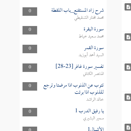
شرح زاد المستقنع_باب اللقطة
0
محمد مختار الشنقيطي
سورة البقرة
0
محمد سعيد خياط
سورة القمر
0
السيد أحمد أبوزيد
تفسير سورة غافر [23-28]
0
المنتصر الكتاني
تتوب عن الذنوب اذا مرضتا وترجع
0
للذنوب اذا برئت
خالد الراشد
يا رفيق الدرب 1
0
سمير البشيري
الأشبال1
0