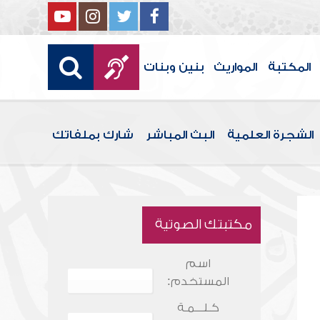
المكتبة
المواريث
بنين وبنات
الشجرة العلمية
البث المباشر
شارك بملفاتك
مكتبتك الصوتية
اسم
المستخدم:
كـلـــمـة