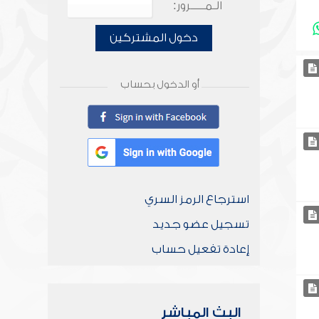
الـمـــــرور:
دخول المشتركين
أو الدخول بحساب
استرجاع الرمز السري
تسجيل عضو جديد
إعادة تفعيل حساب
البث المباشر