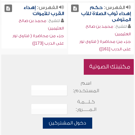
الفهرس:
حكم
الفهرس:
إهداء
إهداء ثواب الصلاة للأب
القرب للأموات
المتوفى
للشيخ:
محمد بن صالح
للشيخ:
محمد بن صالح
العثيمين
العثيمين
جزء من محاضرة ( فتاوى نور
جزء من محاضرة ( فتاوى نور
على الدرب [173])
على الدرب [161])
مكتبتك الصوتية
اسم
المستخدم:
كـلـــمـة
الـمـــــرور:
دخول المشتركين