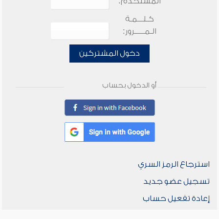
المستخدم:
كـلـــمـة
الـمـــــرور:
دخول المشتركين
أو الدخول بحساب
استرجاع الرمز السري
تسجيل عضو جديد
إعادة تفعيل حساب