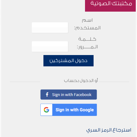
مكتبتك الصوتية
اسم
المستخدم:
كـلـــمـة
الـمـــــرور:
دخول المشتركين
أو الدخول بحساب
استرجاع الرمز السري