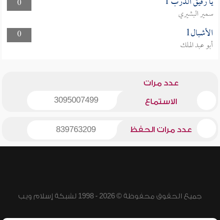
يا رفيق الدرب 1
0
سمير البشيري
الأشبال1
0
أبو عبد الملك
عدد مرات
3095007499
الاستماع
عدد مرات الحفظ
839763209
جميع الحقوق محفوظة © 2026 - 1998 لشبكة إسلام ويب