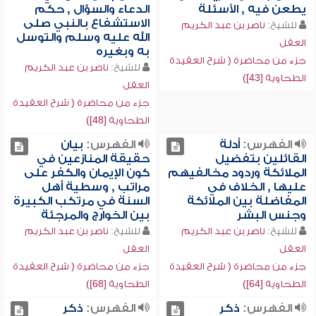
يطعن فيه , الأسئلة
الدعاء والسؤال , حكم
الاستشفاع بالنبي صلى
للشيخ:
ناصر بن عبد الكريم
الله عليه وسلم والتوسل
العقل
به وبغيره
جزء من محاضرة ( شرح العقيدة
للشيخ:
ناصر بن عبد الكريم
الطحاوية [43])
العقل
جزء من محاضرة ( شرح العقيدة
الطحاوية [48])
الفهرس:
أدلة
الفهرس:
بيان
القائلين بتفضيل
حقيقة المنازعين في
الملائكة وردود مخالفيهم
كون الإيمان والكفر على
عليها , الخلاف في
مراتب , وسطية أهل
المفاضلة بين الملائكة
السنة في مرتكب الكبيرة
وجنس البشر
بين الخوارج والمرجئة
للشيخ:
ناصر بن عبد الكريم
للشيخ:
ناصر بن عبد الكريم
العقل
العقل
جزء من محاضرة ( شرح العقيدة
جزء من محاضرة ( شرح العقيدة
الطحاوية [64])
الطحاوية [68])
الفهرس:
ذكر
الفهرس:
ذكر