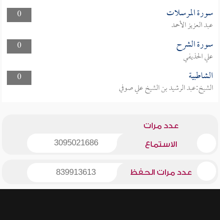
سورة المرسلات
0
عبد العزيز الأحمد
سورة الشرح
0
علي الحذيفي
الشاطبية
0
الشيخ:عبد الرشيد بن الشيخ علي صوفي
عدد مرات
3095021686
الاستماع
عدد مرات الحفظ
839913613