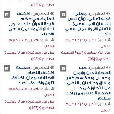
الطحاوية [95])
الفهرس:
معنى
الفهرس:
اختلاف
قوله تعالى: (وأن ليس
العلماء في حكم
للإنسان إلا ما سعى) ,
قراءة القرآن عند القبور ,
انتفاع الأموات من سعي
انتفاع الأموات من سعي
الأحياء
الأحياء
للشيخ:
ناصر بن عبد الكريم
للشيخ:
ناصر بن عبد الكريم
العقل
العقل
جزء من محاضرة ( شرح العقيدة
جزء من محاضرة ( شرح العقيدة
الطحاوية [95])
الطحاوية [95])
الفهرس:
حب
الفهرس:
حقيقة
الصحابة دين وإيمان
اختلاف التضاد ,
وإحسان وبغضهم كفر
الاختلاف نوعان: اختلاف
ونفاق وطغيان , النهي
تنوع واختلاف تضاد
عن التجاوز في حب
للشيخ:
ناصر بن عبد الكريم
الصحابة والتبرؤ من أحد
العقل
منهم
جزء من محاضرة ( شرح العقيدة
للشيخ:
ناصر بن عبد الكريم
الطحاوية [107])
العقل