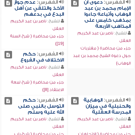
الفهرس:
دعوى أن
الفهرس:
عدم جواز
الإمام محمد بن عبد
الأخذ والتلقي عن أهل
الوهاب وأتباعه جاءوا
البدع في بدعهم
بمذهب خامس على
للشيخ:
ناصر بن عبد الكريم
المذاهب الأربعة
العقل
للشيخ:
ناصر بن عبد الكريم
جزء من محاضرة ( شرح السنة
العقل
[19])
جزء من محاضرة ( مفتريات
الفهرس:
حكم
حول دعوة الشيخ محمد بن عبد
الاختلاف في الفروع
الوهاب)
للشيخ:
ناصر بن عبد الكريم
العقل
جزء من محاضرة ( شرح لمعة
الاعتقاد [8])
الفهرس:
الوهابية
الفهرس:
حكم
والحنبلية في ميزان
التوسل بالنبي صلى
المدرسة العقلية
الله عليه وسلم
للشيخ:
ناصر بن عبد الكريم
للشيخ:
ناصر بن عبد الكريم
العقل
العقل
جزء من محاضرة ( الاتجاهات
جزء من محاضرة ( شرح باب