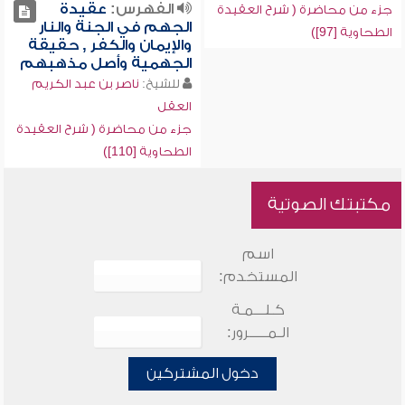
الفهرس:
عقيدة
جزء من محاضرة ( شرح العقيدة
الجهم في الجنة والنار
الطحاوية [97])
والإيمان والكفر , حقيقة
الجهمية وأصل مذهبهم
للشيخ:
ناصر بن عبد الكريم
العقل
جزء من محاضرة ( شرح العقيدة
الطحاوية [110])
مكتبتك الصوتية
اسم
المستخدم:
كـلـــمـة
الـمـــــرور:
دخول المشتركين