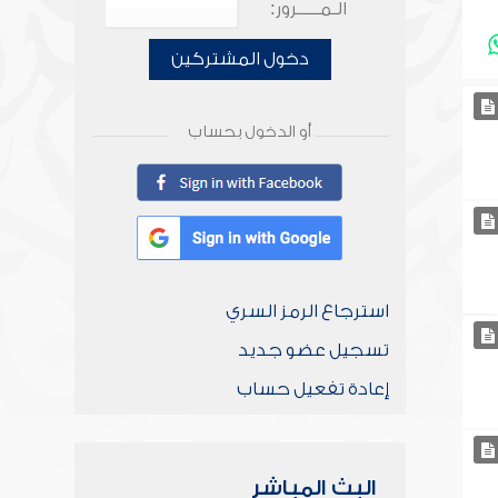
الـمـــــرور:
دخول المشتركين
أو الدخول بحساب
استرجاع الرمز السري
تسجيل عضو جديد
إعادة تفعيل حساب
البث المباشر