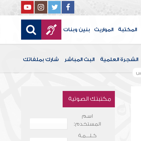
المكتبة
المواريث
بنين وبنات
الشجرة العلمية
البث المباشر
شارك بملفاتك
س
مكتبتك الصوتية
اسم
المستخدم:
كـلـــمـة