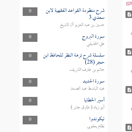
شرح منظومة القواعد الفقهية لابن
0
سعدي 3
حسين بن عبد العزيز آل الشيخ
سورة البروج
0
علي الحذيفي
سلسلة شرح نزهة النظر للحافظ ابن
0
حجر (28)
حاتم بن عارف الشريف
سورة الحديد
0
عبد الباسط عبد الصمد
أسير الخطايا
0
أبو زياد ( طارق جابر )
تيكوندوا
0
نظام يعقوبي