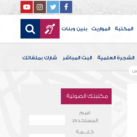
المكتبة
المواريث
بنين وبنات
الشجرة العلمية
البث المباشر
شارك بملفاتك
س
مكتبتك الصوتية
اسم
المستخدم:
كـلـــمـة