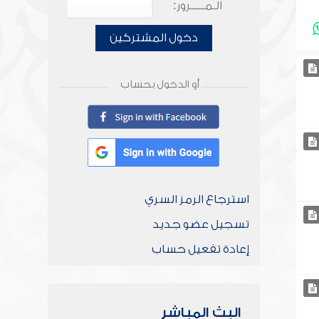
الـمـــــرور:
دخول المشتركين
أو الدخول بحساب
استرجاع الرمز السري
تسجيل عضو جديد
إعادة تفعيل حساب
البث المباشر