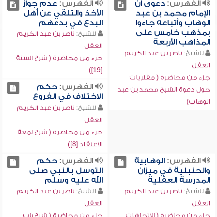
الفهرس:
دعوى أن
الفهرس:
عدم جواز
الإمام محمد بن عبد
الأخذ والتلقي عن أهل
الوهاب وأتباعه جاءوا
البدع في بدعهم
بمذهب خامس على
للشيخ:
ناصر بن عبد الكريم
المذاهب الأربعة
العقل
للشيخ:
ناصر بن عبد الكريم
جزء من محاضرة ( شرح السنة
العقل
[19])
جزء من محاضرة ( مفتريات
الفهرس:
حكم
حول دعوة الشيخ محمد بن عبد
الاختلاف في الفروع
الوهاب)
للشيخ:
ناصر بن عبد الكريم
العقل
جزء من محاضرة ( شرح لمعة
الاعتقاد [8])
الفهرس:
الوهابية
الفهرس:
حكم
والحنبلية في ميزان
التوسل بالنبي صلى
المدرسة العقلية
الله عليه وسلم
للشيخ:
ناصر بن عبد الكريم
للشيخ:
ناصر بن عبد الكريم
العقل
العقل
جزء من محاضرة ( الاتجاهات
جزء من محاضرة ( شرح باب