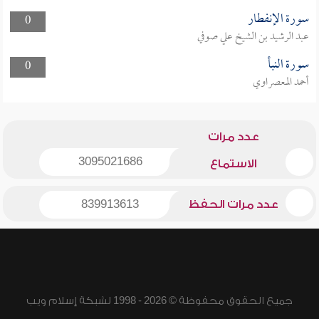
سورة الإنفطار
0
عبد الرشيد بن الشيخ علي صوفي
سورة النبأ
0
أحمد المعصراوي
عدد مرات
3095021686
الاستماع
عدد مرات الحفظ
839913613
جميع الحقوق محفوظة © 2026 - 1998 لشبكة إسلام ويب