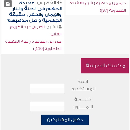
الفهرس:
عقيدة
جزء من محاضرة ( شرح العقيدة
الجهم في الجنة والنار
الطحاوية [97])
والإيمان والكفر , حقيقة
الجهمية وأصل مذهبهم
للشيخ:
ناصر بن عبد الكريم
العقل
جزء من محاضرة ( شرح العقيدة
الطحاوية [110])
مكتبتك الصوتية
اسم
المستخدم:
كـلـــمـة
الـمـــــرور:
دخول المشتركين