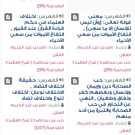
الطحاوية [95])
الفهرس:
معنى
الفهرس:
اختلاف
قوله تعالى: (وأن ليس
العلماء في حكم
للإنسان إلا ما سعى) ,
قراءة القرآن عند القبور ,
انتفاع الأموات من سعي
انتفاع الأموات من سعي
الأحياء
الأحياء
للشيخ:
ناصر بن عبد الكريم
للشيخ:
ناصر بن عبد الكريم
العقل
العقل
جزء من محاضرة ( شرح العقيدة
جزء من محاضرة ( شرح العقيدة
الطحاوية [95])
الطحاوية [95])
الفهرس:
حب
الفهرس:
حقيقة
الصحابة دين وإيمان
اختلاف التضاد ,
وإحسان وبغضهم كفر
الاختلاف نوعان: اختلاف
ونفاق وطغيان , النهي
تنوع واختلاف تضاد
عن التجاوز في حب
للشيخ:
ناصر بن عبد الكريم
الصحابة والتبرؤ من أحد
العقل
منهم
جزء من محاضرة ( شرح العقيدة
للشيخ:
ناصر بن عبد الكريم
الطحاوية [107])
العقل