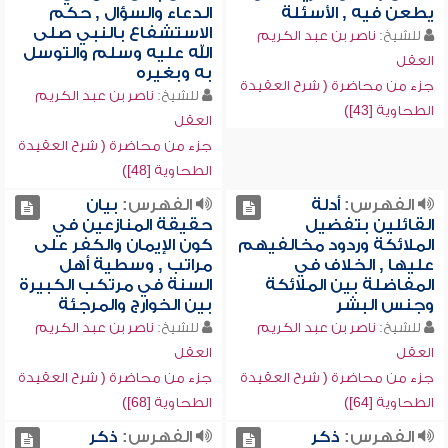
يطعن فيه , الأسئلة
الدعاء والسؤال , حكم
الاستشفاع بالنبي صلى
للشيخ:
ناصر بن عبد الكريم
الله عليه وسلم والتوسل
العقل
به وبغيره
جزء من محاضرة ( شرح العقيدة
للشيخ:
ناصر بن عبد الكريم
الطحاوية [43])
العقل
جزء من محاضرة ( شرح العقيدة
الطحاوية [48])
الفهرس:
أدلة
الفهرس:
بيان
القائلين بتفضيل
حقيقة المنازعين في
الملائكة وردود مخالفيهم
كون الإيمان والكفر على
عليها , الخلاف في
مراتب , وسطية أهل
المفاضلة بين الملائكة
السنة في مرتكب الكبيرة
وجنس البشر
بين الخوارج والمرجئة
للشيخ:
ناصر بن عبد الكريم
للشيخ:
ناصر بن عبد الكريم
العقل
العقل
جزء من محاضرة ( شرح العقيدة
جزء من محاضرة ( شرح العقيدة
الطحاوية [64])
الطحاوية [68])
الفهرس:
ذكر
الفهرس:
ذكر