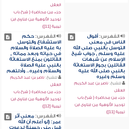
العقل
جزء من محاضرة ( شرح باب
توحيد الألوهية من فتاوى ابن
تيمية [11])
الفهرس:
أقوال
الفهرس:
حكم
الناس في معنى
الاستشفاع والتوسل
التوسل بالنبي صلى الله
به عليه الصلاة والسلام
عليه وسلم , جواب شيخ
في حياته وبعد مماته ,
الإسلام عن شبهات
القائلون بمنع الاستغاثة
القائلين بجواز الاستغاثة
بالنبي عليه الصلاة
بالنبي صلى الله عليه
والسلام وغيره.. وأدلتهم
وسلم وغيره
للشيخ:
ناصر بن عبد الكريم
للشيخ:
ناصر بن عبد الكريم
العقل
العقل
جزء من محاضرة ( شرح باب
جزء من محاضرة ( شرح باب
توحيد الألوهية من فتاوى ابن
توحيد الألوهية من فتاوى ابن
تيمية [12])
تيمية [11])
الفهرس:
معنى أثر
عمر: (لو أعلم أن الله
قبل مني حسنة لدعوت