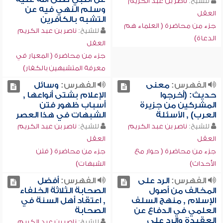
للشيخ:
ناصر بن عبد الكريم
وسلم النهي فيه عن
العقل
التشبه بالكافرين
جزء من محاضرة ( العلماء هم
للشيخ:
ناصر بن عبد الكريم
الدعاة)
العقل
جزء من محاضرة ( المعيار في
معرفة المتشبهين بالكفار)
الفهرس:
معنى
الفهرس:
وسائل
حديث: (أخرجوا
الإعلام بشتى أنواعها ,
المشركين من جزيرة
أسباب ظهور فتن
العرب) , الأسئلة
الشبهات في هذا العصر
للشيخ:
ناصر بن عبد الكريم
للشيخ:
ناصر بن عبد الكريم
العقل
العقل
جزء من محاضرة ( حوار مع
جزء من محاضرة ( فتن
الأحداث)
الشبهات)
الفهرس:
الرد على
الفهرس:
أفضل
المخالف من أصول
الصحابة الثلاثة الخلفاء
الإسلام , منهج السلف
, اعتقاد أهل السنة في
العلمي في الدفاع عن
الصحابة
العقيدة والرد على
للشيخ:
ناصر بن عبد الكريم