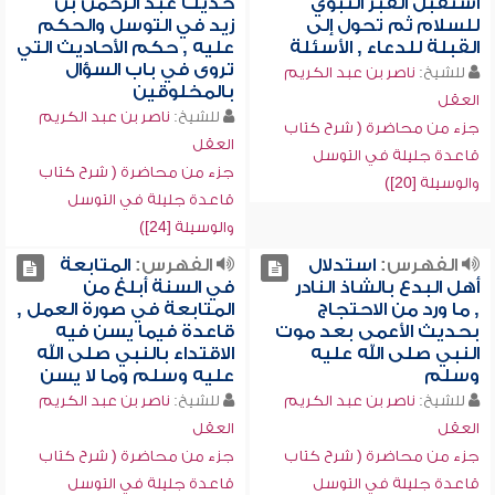
استقبل القبر النبوي
حديث عبد الرحمن بن
للسلام ثم تحول إلى
زيد في التوسل والحكم
القبلة للدعاء , الأسئلة
عليه , حكم الأحاديث التي
تروى في باب السؤال
للشيخ:
ناصر بن عبد الكريم
بالمخلوقين
العقل
للشيخ:
ناصر بن عبد الكريم
جزء من محاضرة ( شرح كتاب
العقل
قاعدة جليلة في التوسل
جزء من محاضرة ( شرح كتاب
والوسيلة [20])
قاعدة جليلة في التوسل
والوسيلة [24])
الفهرس:
استدلال
الفهرس:
المتابعة
أهل البدع بالشاذ النادر
في السنة أبلغ من
, ما ورد من الاحتجاج
المتابعة في صورة العمل ,
بحديث الأعمى بعد موت
قاعدة فيما يسن فيه
النبي صلى الله عليه
الاقتداء بالنبي صلى الله
وسلم
عليه وسلم وما لا يسن
للشيخ:
ناصر بن عبد الكريم
للشيخ:
ناصر بن عبد الكريم
العقل
العقل
جزء من محاضرة ( شرح كتاب
جزء من محاضرة ( شرح كتاب
قاعدة جليلة في التوسل
قاعدة جليلة في التوسل