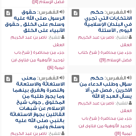
فضل الإسلام [4])
الفهرس:
حكم
الفهرس:
حقوق
الانتخابات التي تجري
الرسول صلى الله عليه
في البلدان الإسلامية
وسلم على الخلق , حقوق
اليوم , الأسئلة
الأنبياء على الخلق
للشيخ:
ناصر بن عبد الكريم
للشيخ:
ناصر بن عبد الكريم
العقل
العقل
جزء من محاضرة ( شرح كتاب
جزء من محاضرة ( شرح باب
فضل الإسلام [9])
توحيد الألوهية من فتاوى ابن
تيمية [6])
الفهرس:
حكم
الفهرس:
معنى
سؤال وطلب الدعاء من
الاستغاثة والاستعانة
الآخرين , فصل في ألا
والنصرة والفرق بينهما
يسأل العبد إلا الله
وما يجوز طلبه من
المخلوق , جواب شيخ
للشيخ:
ناصر بن عبد الكريم
الإسلام عن شبهات
العقل
القائلين بجواز الاستغاثة
جزء من محاضرة ( شرح باب
بالنبي صلى الله عليه
توحيد الألوهية من فتاوى ابن
وسلم وغيره
تيمية [8])
للشيخ:
ناصر بن عبد الكريم