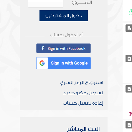
الـمـــــرور:
دخول المشتركين
أو الدخول بحساب
استرجاع الرمز السري
تسجيل عضو جديد
إعادة تفعيل حساب
البث المباشر