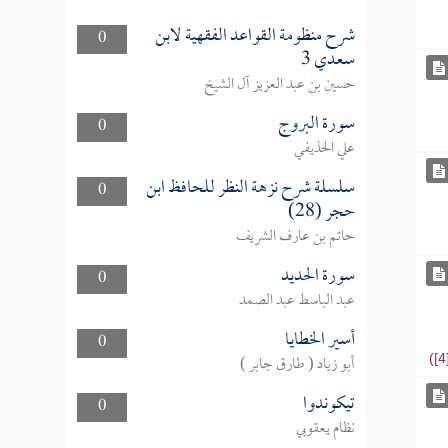
شرح منظومة القواعد الفقهية لابن
0
سعدي 3
حسين بن عبد العزيز آل الشيخ
سورة البروج
0
علي الحذيفي
سلسلة شرح نزهة النظر للحافظ ابن
0
حجر (28)
حاتم بن عارف الشريف
سورة الحديد
0
عبد الباسط عبد الصمد
أسير الخطايا
0
أبو زياد ( طارق جابر )
تيكوندوا
0
نظام يعقوبي