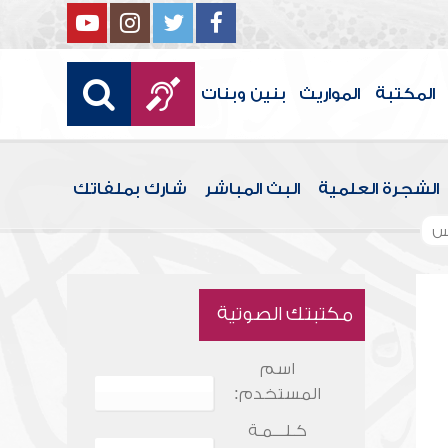
المكتبة
المواريث
بنين وبنات
الشجرة العلمية
البث المباشر
شارك بملفاتك
س
مكتبتك الصوتية
اسم
المستخدم:
كـلـــمـة