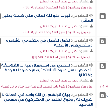
للشيخ:
ناصر بن عبد الكريم العقل
جزء من محاضرة ( شرح العقيدة الطحاوية [38])
الفهرس:
ثبوت علو الله تعالى على خلقه بدليل
العقل
للشيخ:
ناصر بن عبد الكريم العقل
جزء من محاضرة ( شرح العقيدة الطحاوية [61])
الفهرس:
القول الفصل في متقدمي الأشاعرة
ومتأخريهم , الأسئلة
للشيخ:
ناصر بن عبد الكريم العقل
جزء من محاضرة ( شرح لمعة الاعتقاد [1])
الفهرس:
التحذير من استعمال عبارات الفلاسفة
, أعظم الناس عبودية لله أكثرهم خضوعاً له وذلاً
وافتقاراً
للشيخ:
ناصر بن عبد الكريم العقل
])
جزء من محاضرة ( شرح باب توحيد الألوهية من فتاوى ابن تيمية [4])
الفهرس:
بيان قولهم: إن الله واحد في أفعاله لا
شريك له , وقوع الغلط من المشركين في مسمى
التوحيد