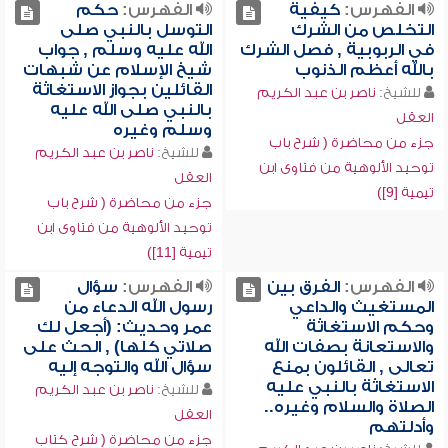
الفهرس:
كيفية
الفهرس:
حكم
التخلص من الشرك
التوسل بالنبي صلى
في الربوبية , فصل الشرك
الله عليه وسلم , جواب
بالله أعظم الذنوب
شيخ الإسلام عن شبهات
القائلين بجواز الاستغاثة
للشيخ:
ناصر بن عبد الكريم
بالنبي صلى الله عليه
العقل
وسلم وغيره
جزء من محاضرة ( شرح باب
للشيخ:
ناصر بن عبد الكريم
توحيد الألوهية من فتاوى ابن
العقل
تيمية [9])
جزء من محاضرة ( شرح باب
توحيد الألوهية من فتاوى ابن
تيمية [11])
الفهرس:
الفرق بين
الفهرس:
سؤال
المستغيث والداعي
رسول الله الدعاء من
وحكم الاستغاثة
عمر وحديث: (أجعل لك
والاستعانة بصفات الله
صلاتي كلها) , الحث على
تعالى , القائلون بمنع
سؤال الله والتوجه إليه
الاستغاثة بالنبي عليه
للشيخ:
ناصر بن عبد الكريم
الصلاة والسلام وغيره..
العقل
وأدلتهم
جزء من محاضرة ( شرح كتاب