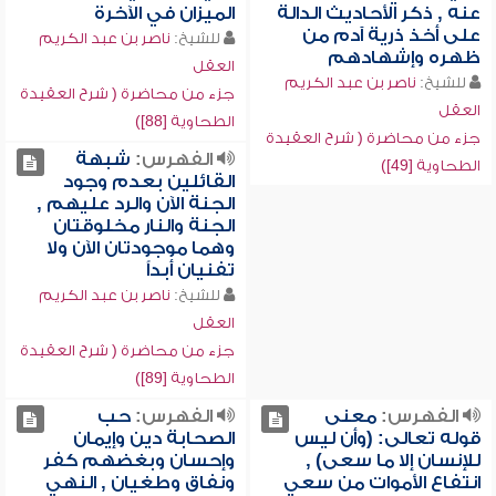
عنه , ذكر الأحاديث الدالة
الميزان في الآخرة
على أخذ ذرية آدم من
للشيخ:
ناصر بن عبد الكريم
ظهره وإشهادهم
العقل
للشيخ:
ناصر بن عبد الكريم
جزء من محاضرة ( شرح العقيدة
العقل
الطحاوية [88])
جزء من محاضرة ( شرح العقيدة
الفهرس:
شبهة
الطحاوية [49])
القائلين بعدم وجود
الجنة الآن والرد عليهم ,
الجنة والنار مخلوقتان
وهما موجودتان الآن ولا
تفنيان أبداً
للشيخ:
ناصر بن عبد الكريم
العقل
جزء من محاضرة ( شرح العقيدة
الطحاوية [89])
الفهرس:
معنى
الفهرس:
حب
قوله تعالى: (وأن ليس
الصحابة دين وإيمان
للإنسان إلا ما سعى) ,
وإحسان وبغضهم كفر
انتفاع الأموات من سعي
ونفاق وطغيان , النهي