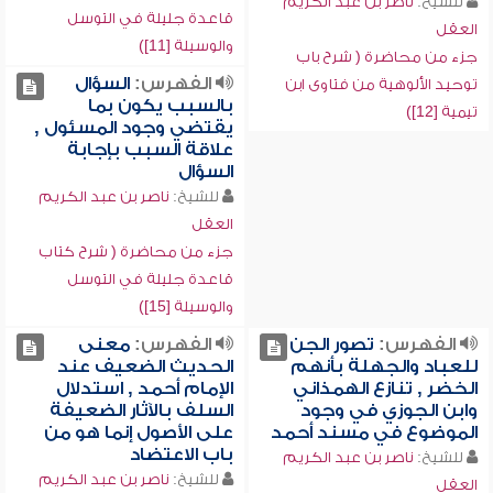
للشيخ:
ناصر بن عبد الكريم
قاعدة جليلة في التوسل
العقل
والوسيلة [11])
جزء من محاضرة ( شرح باب
الفهرس:
السؤال
توحيد الألوهية من فتاوى ابن
بالسبب يكون بما
تيمية [12])
يقتضي وجود المسئول ,
علاقة السبب بإجابة
السؤال
للشيخ:
ناصر بن عبد الكريم
العقل
جزء من محاضرة ( شرح كتاب
قاعدة جليلة في التوسل
والوسيلة [15])
الفهرس:
تصور الجن
الفهرس:
معنى
للعباد والجهلة بأنهم
الحديث الضعيف عند
الخضر , تنازع الهمذاني
الإمام أحمد , استدلال
وابن الجوزي في وجود
السلف بالآثار الضعيفة
الموضوع في مسند أحمد
على الأصول إنما هو من
باب الاعتضاد
للشيخ:
ناصر بن عبد الكريم
للشيخ:
ناصر بن عبد الكريم
العقل