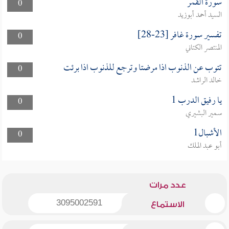
سورة القمر
0
السيد أحمد أبوزيد
تفسير سورة غافر [23-28]
0
المنتصر الكتاني
تتوب عن الذنوب اذا مرضتا وترجع للذنوب اذا برئت
0
خالد الراشد
يا رفيق الدرب 1
0
سمير البشيري
الأشبال1
0
أبو عبد الملك
عدد مرات
3095002591
الاستماع