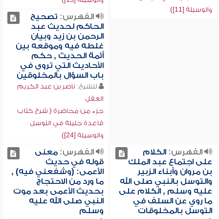
والوسيلة [11])
الفهرس:
تصحيح
الحاكم لحديث عبد
الرحمن بن زيد وبيان
غلطه فيه وموقعه بين
أئمة الحديث , حكم
الأحاديث التي تروى في
باب السؤال بالمخلوقين
للشيخ:
ناصر بن عبد الكريم
العقل
جزء من محاضرة ( شرح كتاب
قاعدة جليلة في التوسل
والوسيلة [24])
الفهرس:
الكلام
الفهرس:
معنى
على اجتماع عبد الملك
قوله في حديث
بن مروان وأبناء الزبير
الأعمى: (وشفعني فيه) ,
والتوسل بالنبي صلى الله
ما ورد من الاحتجاج
عليه وسلم , الكلام على
بحديث الأعمى بعد موت
ما روي عن السلف في
النبي صلى الله عليه
التوسل بالمخلوقات
وسلم