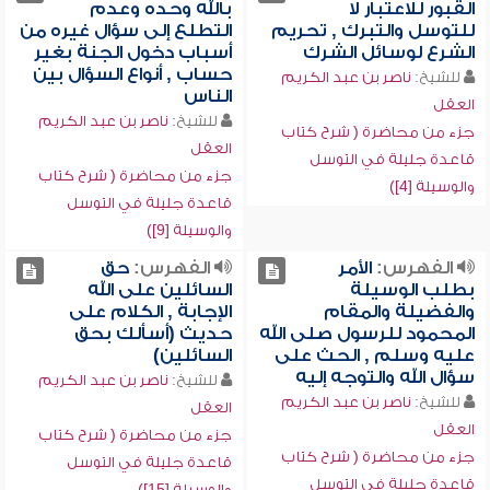
القبور للاعتبار لا
بالله وحده وعدم
للتوسل والتبرك , تحريم
التطلع إلى سؤال غيره من
الشرع لوسائل الشرك
أسباب دخول الجنة بغير
حساب , أنواع السؤال بين
للشيخ:
ناصر بن عبد الكريم
الناس
العقل
للشيخ:
ناصر بن عبد الكريم
جزء من محاضرة ( شرح كتاب
العقل
قاعدة جليلة في التوسل
جزء من محاضرة ( شرح كتاب
والوسيلة [4])
قاعدة جليلة في التوسل
والوسيلة [9])
الفهرس:
الأمر
الفهرس:
حق
بطلب الوسيلة
السائلين على الله
والفضيلة والمقام
الإجابة , الكلام على
المحمود للرسول صلى الله
حديث (أسألك بحق
عليه وسلم , الحث على
السائلين)
سؤال الله والتوجه إليه
للشيخ:
ناصر بن عبد الكريم
للشيخ:
ناصر بن عبد الكريم
العقل
العقل
جزء من محاضرة ( شرح كتاب
جزء من محاضرة ( شرح كتاب
قاعدة جليلة في التوسل
قاعدة جليلة في التوسل
والوسيلة [15])