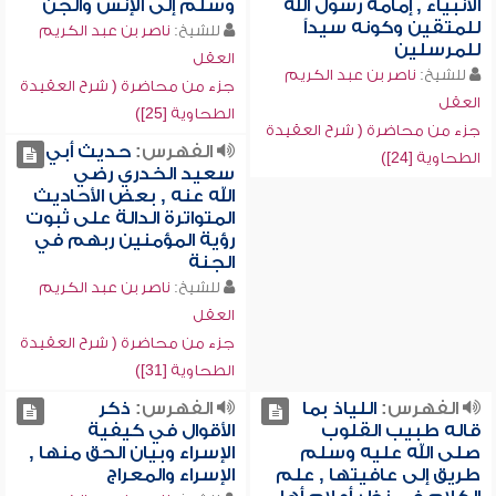
الأنبياء , إمامة رسول الله
وسلم إلى الإنس والجن
للمتقين وكونه سيداً
للشيخ:
ناصر بن عبد الكريم
للمرسلين
العقل
للشيخ:
ناصر بن عبد الكريم
جزء من محاضرة ( شرح العقيدة
العقل
الطحاوية [25])
جزء من محاضرة ( شرح العقيدة
الفهرس:
حديث أبي
الطحاوية [24])
سعيد الخدري رضي
الله عنه , بعض الأحاديث
المتواترة الدالة على ثبوت
رؤية المؤمنين ربهم في
الجنة
للشيخ:
ناصر بن عبد الكريم
العقل
جزء من محاضرة ( شرح العقيدة
الطحاوية [31])
الفهرس:
اللياذ بما
الفهرس:
ذكر
قاله طبيب القلوب
الأقوال في كيفية
صلى الله عليه وسلم
الإسراء وبيان الحق منها ,
طريق إلى عافيتها , علم
الإسراء والمعراج