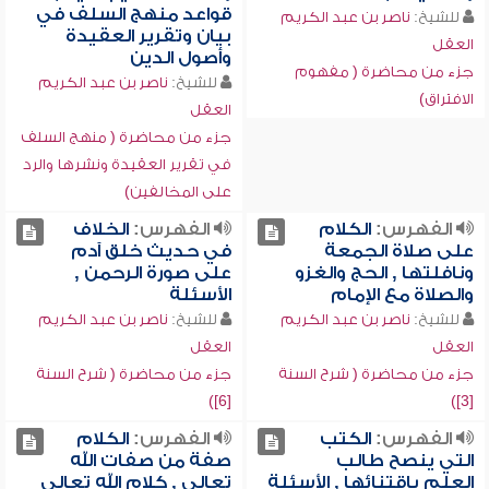
قواعد منهج السلف في
للشيخ:
ناصر بن عبد الكريم
بيان وتقرير العقيدة
العقل
وأصول الدين
جزء من محاضرة ( مفهوم
للشيخ:
ناصر بن عبد الكريم
الافتراق)
العقل
جزء من محاضرة ( منهج السلف
في تقرير العقيدة ونشرها والرد
على المخالفين)
الفهرس:
الكلام
الفهرس:
الخلاف
على صلاة الجمعة
في حديث خلق آدم
ونافلتها , الحج والغزو
على صورة الرحمن ,
والصلاة مع الإمام
الأسئلة
للشيخ:
ناصر بن عبد الكريم
للشيخ:
ناصر بن عبد الكريم
العقل
العقل
جزء من محاضرة ( شرح السنة
جزء من محاضرة ( شرح السنة
[6])
[3])
الفهرس:
الكتب
الفهرس:
الكلام
التي ينصح طالب
صفة من صفات الله
العلم باقتنائها , الأسئلة
تعالى , كلام الله تعالى