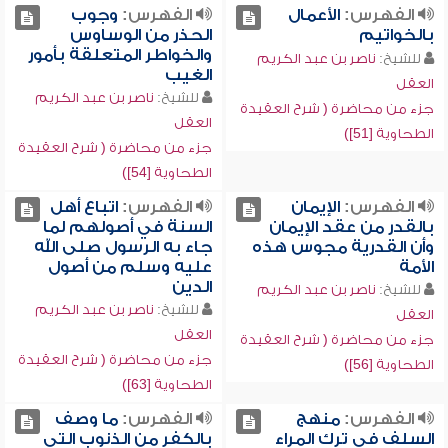
الفهرس:
الأعمال
الفهرس:
وجوب
بالخواتيم
الحذر من الوساوس
والخواطر المتعلقة بأمور
للشيخ:
ناصر بن عبد الكريم
الغيب
العقل
للشيخ:
ناصر بن عبد الكريم
جزء من محاضرة ( شرح العقيدة
العقل
الطحاوية [51])
جزء من محاضرة ( شرح العقيدة
الطحاوية [54])
الفهرس:
الإيمان
الفهرس:
اتباع أهل
بالقدر من عقد الإيمان
السنة في أصولهم لما
وأن القدرية مجوس هذه
جاء به الرسول صلى الله
الأمة
عليه وسلم من أصول
الدين
للشيخ:
ناصر بن عبد الكريم
للشيخ:
ناصر بن عبد الكريم
العقل
العقل
جزء من محاضرة ( شرح العقيدة
جزء من محاضرة ( شرح العقيدة
الطحاوية [56])
الطحاوية [63])
الفهرس:
منهج
الفهرس:
ما وصف
السلف في ترك المراء
بالكفر من الذنوب التي