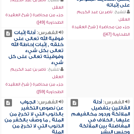
على إثباته
العقل
للشيخ:
ناصر بن عبد الكريم
جزء من محاضرة ( شرح العقيدة
العقل
الطحاوية [49])
جزء من محاضرة ( شرح العقيدة
الفهرس:
أدلة إثبات
الطحاوية [47])
فوقية الله تعالى على
خلقه , إثبات إحاطة الله
تعالى بكل شيء
وفوقيته تعالى على كل
شيء
للشيخ:
ناصر بن عبد الكريم
العقل
جزء من محاضرة ( شرح العقيدة
الطحاوية [59])
الفهرس:
أدلة
الفهرس:
الجواب
القائلين بتفضيل
عن نصوص التكفير
الملائكة وردود مخالفيهم
بالذنوب التي لا تخرج من
عليها , الخلاف في
الملة , ما وصف بالكفر من
المفاضلة بين الملائكة
الذنوب التي لا تخرج من
وجنس البشر
الملة