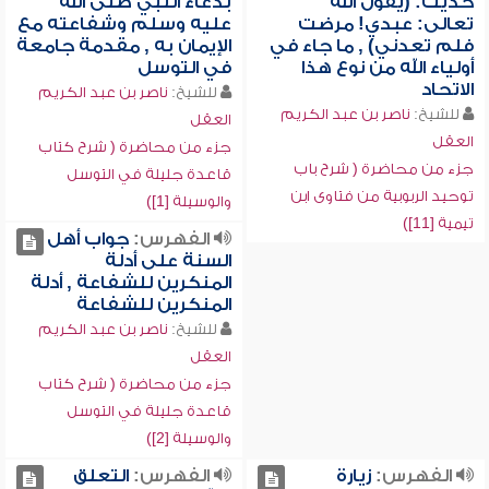
حديث: (يقول الله
بدعاء النبي صلى الله
تعالى: عبدي! مرضت
عليه وسلم وشفاعته مع
فلم تعدني) , ما جاء في
الإيمان به , مقدمة جامعة
أولياء الله من نوع هذا
في التوسل
الاتحاد
للشيخ:
ناصر بن عبد الكريم
للشيخ:
ناصر بن عبد الكريم
العقل
العقل
جزء من محاضرة ( شرح كتاب
جزء من محاضرة ( شرح باب
قاعدة جليلة في التوسل
توحيد الربوبية من فتاوى ابن
والوسيلة [1])
تيمية [11])
الفهرس:
جواب أهل
السنة على أدلة
المنكرين للشفاعة , أدلة
المنكرين للشفاعة
للشيخ:
ناصر بن عبد الكريم
العقل
جزء من محاضرة ( شرح كتاب
قاعدة جليلة في التوسل
والوسيلة [2])
الفهرس:
زيارة
الفهرس:
التعلق