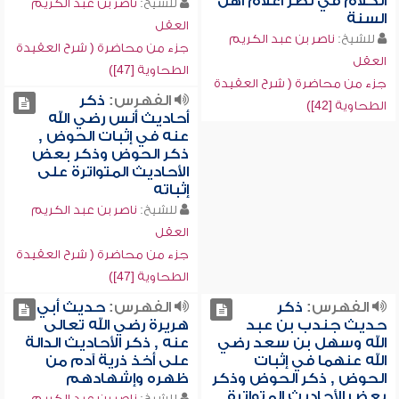
الكلام في نظر أعلام أهل
للشيخ:
ناصر بن عبد الكريم
السنة
العقل
للشيخ:
ناصر بن عبد الكريم
جزء من محاضرة ( شرح العقيدة
العقل
الطحاوية [47])
جزء من محاضرة ( شرح العقيدة
الفهرس:
ذكر
الطحاوية [42])
أحاديث أنس رضي الله
عنه في إثبات الحوض ,
ذكر الحوض وذكر بعض
الأحاديث المتواترة على
إثباته
للشيخ:
ناصر بن عبد الكريم
العقل
جزء من محاضرة ( شرح العقيدة
الطحاوية [47])
الفهرس:
ذكر
الفهرس:
حديث أبي
حديث جندب بن عبد
هريرة رضي الله تعالى
الله وسهل بن سعد رضي
عنه , ذكر الأحاديث الدالة
الله عنهما في إثبات
على أخذ ذرية آدم من
الحوض , ذكر الحوض وذكر
ظهره وإشهادهم
بعض الأحاديث المتواترة
للشيخ:
ناصر بن عبد الكريم