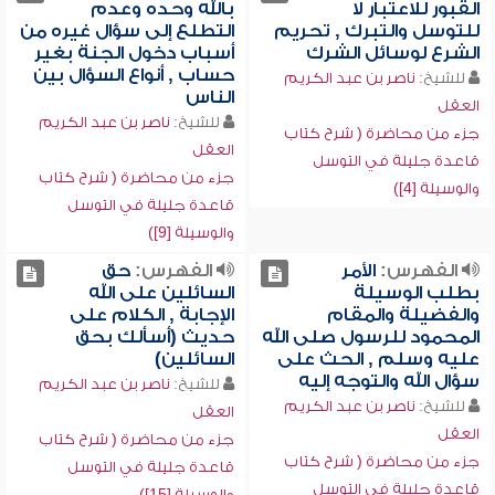
القبور للاعتبار لا
بالله وحده وعدم
للتوسل والتبرك , تحريم
التطلع إلى سؤال غيره من
الشرع لوسائل الشرك
أسباب دخول الجنة بغير
حساب , أنواع السؤال بين
للشيخ:
ناصر بن عبد الكريم
الناس
العقل
للشيخ:
ناصر بن عبد الكريم
جزء من محاضرة ( شرح كتاب
العقل
قاعدة جليلة في التوسل
جزء من محاضرة ( شرح كتاب
والوسيلة [4])
قاعدة جليلة في التوسل
والوسيلة [9])
الفهرس:
الأمر
الفهرس:
حق
بطلب الوسيلة
السائلين على الله
والفضيلة والمقام
الإجابة , الكلام على
المحمود للرسول صلى الله
حديث (أسألك بحق
عليه وسلم , الحث على
السائلين)
سؤال الله والتوجه إليه
للشيخ:
ناصر بن عبد الكريم
للشيخ:
ناصر بن عبد الكريم
العقل
العقل
جزء من محاضرة ( شرح كتاب
جزء من محاضرة ( شرح كتاب
قاعدة جليلة في التوسل
قاعدة جليلة في التوسل
والوسيلة [15])