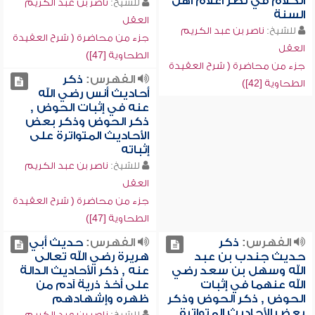
الكلام في نظر أعلام أهل
للشيخ:
ناصر بن عبد الكريم
السنة
العقل
للشيخ:
ناصر بن عبد الكريم
جزء من محاضرة ( شرح العقيدة
العقل
الطحاوية [47])
جزء من محاضرة ( شرح العقيدة
الفهرس:
ذكر
الطحاوية [42])
أحاديث أنس رضي الله
عنه في إثبات الحوض ,
ذكر الحوض وذكر بعض
الأحاديث المتواترة على
إثباته
للشيخ:
ناصر بن عبد الكريم
العقل
جزء من محاضرة ( شرح العقيدة
الطحاوية [47])
الفهرس:
ذكر
الفهرس:
حديث أبي
حديث جندب بن عبد
هريرة رضي الله تعالى
الله وسهل بن سعد رضي
عنه , ذكر الأحاديث الدالة
الله عنهما في إثبات
على أخذ ذرية آدم من
الحوض , ذكر الحوض وذكر
ظهره وإشهادهم
بعض الأحاديث المتواترة
للشيخ:
ناصر بن عبد الكريم