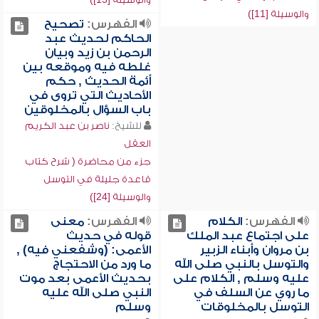
والوسيلة [11])
الفهرس:
تصحيح
الحاكم لحديث عبد
الرحمن بن زيد وبيان
غلطه فيه وموقعه بين
أئمة الحديث , حكم
الأحاديث التي تروى في
باب السؤال بالمخلوقين
للشيخ:
ناصر بن عبد الكريم
العقل
جزء من محاضرة ( شرح كتاب
قاعدة جليلة في التوسل
والوسيلة [24])
الفهرس:
الكلام
الفهرس:
معنى
على اجتماع عبد الملك
قوله في حديث
بن مروان وأبناء الزبير
الأعمى: (وشفعني فيه) ,
والتوسل بالنبي صلى الله
ما ورد من الاحتجاج
عليه وسلم , الكلام على
بحديث الأعمى بعد موت
ما روي عن السلف في
النبي صلى الله عليه
التوسل بالمخلوقات
وسلم