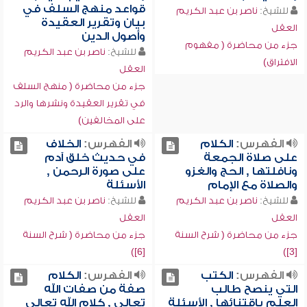
قواعد منهج السلف في
للشيخ:
ناصر بن عبد الكريم
بيان وتقرير العقيدة
العقل
وأصول الدين
جزء من محاضرة ( مفهوم
للشيخ:
ناصر بن عبد الكريم
الافتراق)
العقل
جزء من محاضرة ( منهج السلف
في تقرير العقيدة ونشرها والرد
على المخالفين)
الفهرس:
الكلام
الفهرس:
الخلاف
على صلاة الجمعة
في حديث خلق آدم
ونافلتها , الحج والغزو
على صورة الرحمن ,
والصلاة مع الإمام
الأسئلة
للشيخ:
ناصر بن عبد الكريم
للشيخ:
ناصر بن عبد الكريم
العقل
العقل
جزء من محاضرة ( شرح السنة
جزء من محاضرة ( شرح السنة
[6])
[3])
الفهرس:
الكتب
الفهرس:
الكلام
التي ينصح طالب
صفة من صفات الله
العلم باقتنائها , الأسئلة
تعالى , كلام الله تعالى