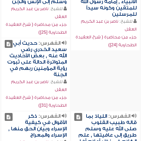
الأنبياء , إمامة رسول الله
وسلم إلى الإنس والجن
للمتقين وكونه سيداً
للشيخ:
ناصر بن عبد الكريم
للمرسلين
العقل
للشيخ:
ناصر بن عبد الكريم
جزء من محاضرة ( شرح العقيدة
العقل
الطحاوية [25])
جزء من محاضرة ( شرح العقيدة
الفهرس:
حديث أبي
الطحاوية [24])
سعيد الخدري رضي
الله عنه , بعض الأحاديث
المتواترة الدالة على ثبوت
رؤية المؤمنين ربهم في
الجنة
للشيخ:
ناصر بن عبد الكريم
العقل
جزء من محاضرة ( شرح العقيدة
الطحاوية [31])
الفهرس:
اللياذ بما
الفهرس:
ذكر
قاله طبيب القلوب
الأقوال في كيفية
صلى الله عليه وسلم
الإسراء وبيان الحق منها ,
طريق إلى عافيتها , علم
الإسراء والمعراج