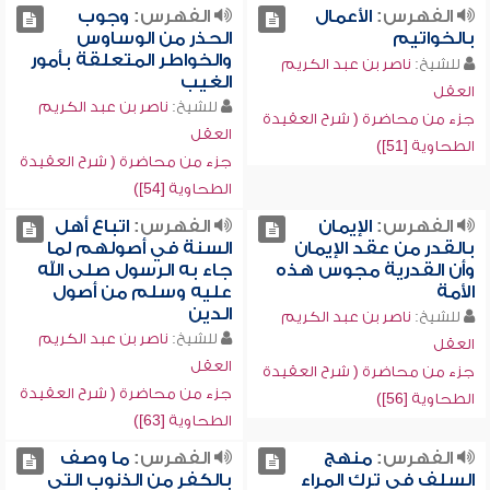
الفهرس:
الأعمال
الفهرس:
وجوب
بالخواتيم
الحذر من الوساوس
والخواطر المتعلقة بأمور
للشيخ:
ناصر بن عبد الكريم
الغيب
العقل
للشيخ:
ناصر بن عبد الكريم
جزء من محاضرة ( شرح العقيدة
العقل
الطحاوية [51])
جزء من محاضرة ( شرح العقيدة
الطحاوية [54])
الفهرس:
الإيمان
الفهرس:
اتباع أهل
بالقدر من عقد الإيمان
السنة في أصولهم لما
وأن القدرية مجوس هذه
جاء به الرسول صلى الله
الأمة
عليه وسلم من أصول
الدين
للشيخ:
ناصر بن عبد الكريم
للشيخ:
ناصر بن عبد الكريم
العقل
العقل
جزء من محاضرة ( شرح العقيدة
جزء من محاضرة ( شرح العقيدة
الطحاوية [56])
الطحاوية [63])
الفهرس:
منهج
الفهرس:
ما وصف
السلف في ترك المراء
بالكفر من الذنوب التي