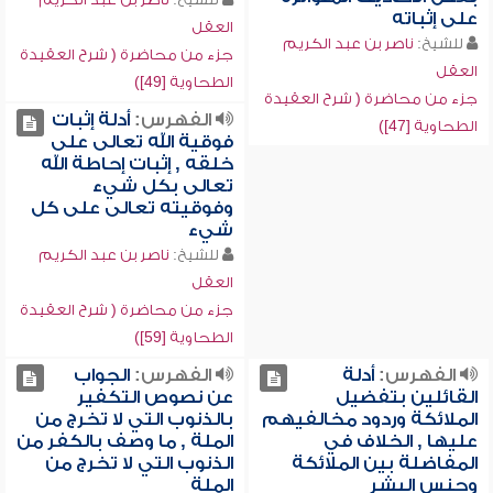
على إثباته
العقل
للشيخ:
ناصر بن عبد الكريم
جزء من محاضرة ( شرح العقيدة
العقل
الطحاوية [49])
جزء من محاضرة ( شرح العقيدة
الفهرس:
أدلة إثبات
الطحاوية [47])
فوقية الله تعالى على
خلقه , إثبات إحاطة الله
تعالى بكل شيء
وفوقيته تعالى على كل
شيء
للشيخ:
ناصر بن عبد الكريم
العقل
جزء من محاضرة ( شرح العقيدة
الطحاوية [59])
الفهرس:
أدلة
الفهرس:
الجواب
القائلين بتفضيل
عن نصوص التكفير
الملائكة وردود مخالفيهم
بالذنوب التي لا تخرج من
عليها , الخلاف في
الملة , ما وصف بالكفر من
المفاضلة بين الملائكة
الذنوب التي لا تخرج من
وجنس البشر
الملة