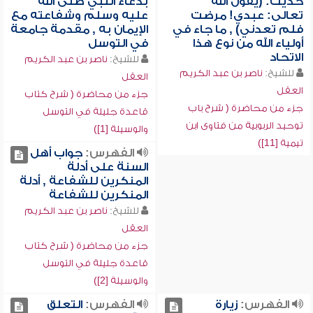
حديث: (يقول الله
بدعاء النبي صلى الله
تعالى: عبدي! مرضت
عليه وسلم وشفاعته مع
فلم تعدني) , ما جاء في
الإيمان به , مقدمة جامعة
أولياء الله من نوع هذا
في التوسل
الاتحاد
للشيخ:
ناصر بن عبد الكريم
للشيخ:
ناصر بن عبد الكريم
العقل
العقل
جزء من محاضرة ( شرح كتاب
جزء من محاضرة ( شرح باب
قاعدة جليلة في التوسل
توحيد الربوبية من فتاوى ابن
والوسيلة [1])
تيمية [11])
الفهرس:
جواب أهل
السنة على أدلة
المنكرين للشفاعة , أدلة
المنكرين للشفاعة
للشيخ:
ناصر بن عبد الكريم
العقل
جزء من محاضرة ( شرح كتاب
قاعدة جليلة في التوسل
والوسيلة [2])
الفهرس:
زيارة
الفهرس:
التعلق