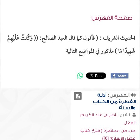
صفحة الفهرس
الحديث الشريف : ( فأقول كما قال العبد الصالح: (( وَكُنتُ عَلَيْهِمْ
شَهِيدًا مَا ) مذكور في المواضع التالية
الفهرس:
أدلة
الفطرة من الكتاب
والسنة
للشيخ:
ناصر بن عبد الكريم
العقل
جزء من محاضرة ( شرح كتاب
فضل الإسلام [8])