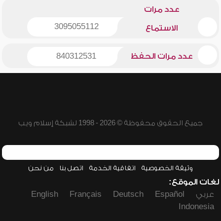
عدد مرات
3095055112
الاستماع
عدد مرات الحفظ
840312531
جميع الحقوق محفوظة © 2026 - 1998 لشبكة إسلام ويب
وثيقة الخصوصية
اتفاقية الخدمة
اتصل بنا
من نحن
لغات الموقع:
عربي
Español
Deutsch
Français
English
Indonesia