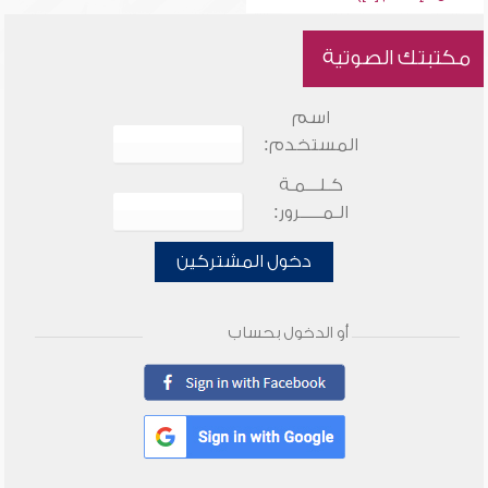
مكتبتك الصوتية
اسم
المستخدم:
كـلـــمـة
الـمـــــرور:
دخول المشتركين
أو الدخول بحساب