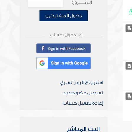
الـمـــــرور:
دخول المشتركين
أو الدخول بحساب
استرجاع الرمز السري
تسجيل عضو جديد
إعادة تفعيل حساب
البث المباشر