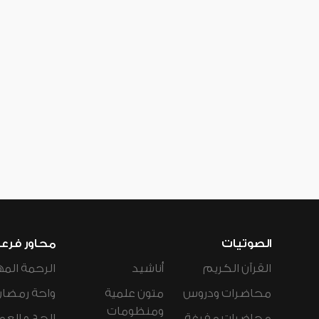
الصوتيات
محاور فرع
القرآن الكريم
أناشيد
الرحمة المه
محاضرات ودروس
متون علمية
واحة رمضان
ومنظومات
محاضرات مفرغة
الحج و العم