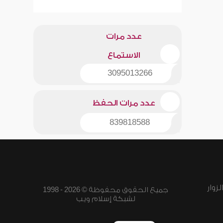
عدد مرات
الاستماع
3095013266
عدد مرات الحفظ
839818588
زوار
جميع الحقوق محفوظة © 2026 - 1998
لشبكة إسلام ويب