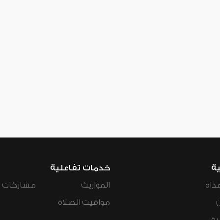
ية
خدمات تفاعلية
داة
المواريث
مشاركات ال
مواقيت الصلاة
رة