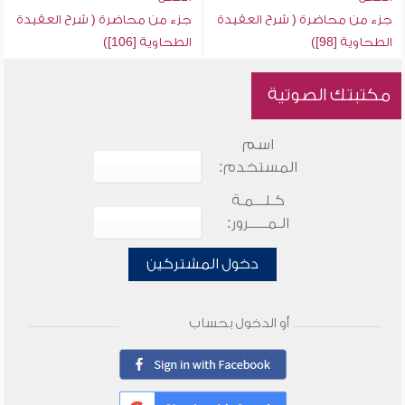
جزء من محاضرة ( شرح العقيدة
جزء من محاضرة ( شرح العقيدة
الطحاوية [98])
الطحاوية [106])
مكتبتك الصوتية
اسم
المستخدم:
كـلـــمـة
الـمـــــرور:
دخول المشتركين
أو الدخول بحساب