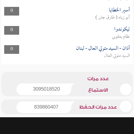
أسير الخطايا
0
أبو زياد ( طارق جابر )
تيكوندوا
0
نظام يعقوبي
أذان - السيد متولي العال - لبنان
0
السيد متولي العال
عدد مرات
3095018520
الاستماع
عدد مرات الحفظ
839860407