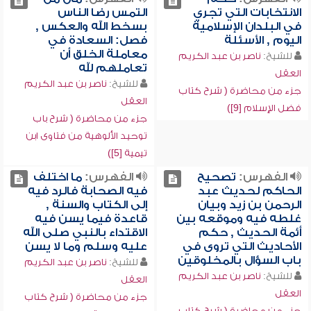
الانتخابات التي تجري
التمس رضا الناس
في البلدان الإسلامية
بسخط الله والعكس ,
اليوم , الأسئلة
فصل: السعادة في
معاملة الخلق أن
للشيخ:
ناصر بن عبد الكريم
تعاملهم لله
العقل
للشيخ:
ناصر بن عبد الكريم
جزء من محاضرة ( شرح كتاب
العقل
فضل الإسلام [9])
جزء من محاضرة ( شرح باب
توحيد الألوهية من فتاوى ابن
تيمية [5])
الفهرس:
تصحيح
الفهرس:
ما اختلف
الحاكم لحديث عبد
فيه الصحابة فالرد فيه
الرحمن بن زيد وبيان
إلى الكتاب والسنة ,
غلطه فيه وموقعه بين
قاعدة فيما يسن فيه
أئمة الحديث , حكم
الاقتداء بالنبي صلى الله
الأحاديث التي تروى في
عليه وسلم وما لا يسن
باب السؤال بالمخلوقين
للشيخ:
ناصر بن عبد الكريم
للشيخ:
ناصر بن عبد الكريم
العقل
العقل
جزء من محاضرة ( شرح كتاب
جزء من محاضرة ( شرح كتاب