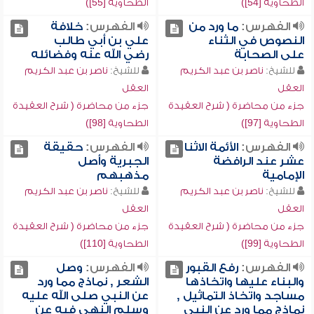
الطحاوية [54])
الطحاوية [55])
الفهرس:
ما ورد من
الفهرس:
خلافة
النصوص في الثناء
علي بن أبي طالب
على الصحابة
رضي الله عنه وفضائله
للشيخ:
ناصر بن عبد الكريم
للشيخ:
ناصر بن عبد الكريم
العقل
العقل
جزء من محاضرة ( شرح العقيدة
جزء من محاضرة ( شرح العقيدة
الطحاوية [97])
الطحاوية [98])
الفهرس:
الأئمة الاثنا
الفهرس:
حقيقة
عشر عند الرافضة
الجبرية وأصل
الإمامية
مذهبهم
للشيخ:
ناصر بن عبد الكريم
للشيخ:
ناصر بن عبد الكريم
العقل
العقل
جزء من محاضرة ( شرح العقيدة
جزء من محاضرة ( شرح العقيدة
الطحاوية [99])
الطحاوية [110])
الفهرس:
رفع القبور
الفهرس:
وصل
والبناء عليها واتخاذها
الشعر , نماذج مما ورد
مساجد واتخاذ التماثيل ,
عن النبي صلى الله عليه
نماذج مما ورد عن النبي
وسلم النهي فيه عن