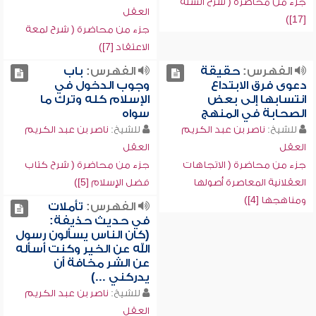
جزء من محاضرة ( شرح السنة
العقل
[17])
جزء من محاضرة ( شرح لمعة
الاعتقاد [7])
الفهرس:
حقيقة
الفهرس:
باب
دعوى فرق الابتداع
وجوب الدخول في
انتسابها إلى بعض
الإسلام كله وترك ما
الصحابة في المنهج
سواه
للشيخ:
ناصر بن عبد الكريم
للشيخ:
ناصر بن عبد الكريم
العقل
العقل
جزء من محاضرة ( الاتجاهات
جزء من محاضرة ( شرح كتاب
العقلانية المعاصرة أصولها
فضل الإسلام [5])
ومناهجها [4])
الفهرس:
تأملات
في حديث حذيفة:
(كان الناس يسألون رسول
الله عن الخير وكنت أسأله
عن الشر مخافة أن
يدركني ...)
للشيخ:
ناصر بن عبد الكريم
العقل