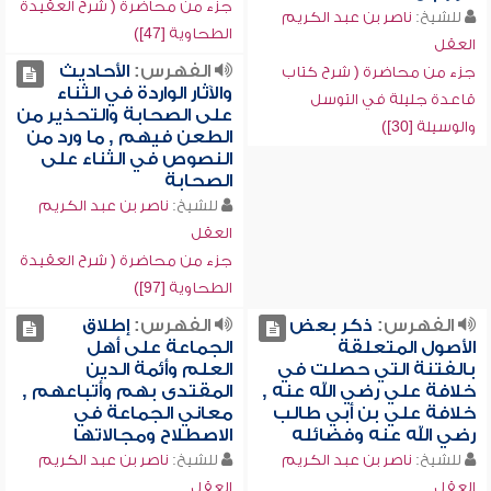
جزء من محاضرة ( شرح العقيدة
للشيخ:
ناصر بن عبد الكريم
الطحاوية [47])
العقل
الفهرس:
الأحاديث
جزء من محاضرة ( شرح كتاب
والآثار الواردة في الثناء
قاعدة جليلة في التوسل
على الصحابة والتحذير من
والوسيلة [30])
الطعن فيهم , ما ورد من
النصوص في الثناء على
الصحابة
للشيخ:
ناصر بن عبد الكريم
العقل
جزء من محاضرة ( شرح العقيدة
الطحاوية [97])
الفهرس:
ذكر بعض
الفهرس:
إطلاق
الأصول المتعلقة
الجماعة على أهل
بالفتنة التي حصلت في
العلم وأئمة الدين
خلافة علي رضي الله عنه ,
المقتدى بهم وأتباعهم ,
خلافة علي بن أبي طالب
معاني الجماعة في
رضي الله عنه وفضائله
الاصطلاح ومجالاتها
للشيخ:
ناصر بن عبد الكريم
للشيخ:
ناصر بن عبد الكريم
العقل
العقل