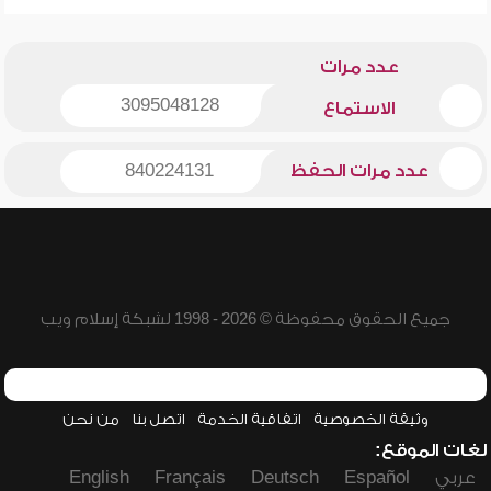
عدد مرات
3095048128
الاستماع
عدد مرات الحفظ
840224131
جميع الحقوق محفوظة © 2026 - 1998 لشبكة إسلام ويب
وثيقة الخصوصية
اتفاقية الخدمة
اتصل بنا
من نحن
لغات الموقع:
عربي
Español
Deutsch
Français
English