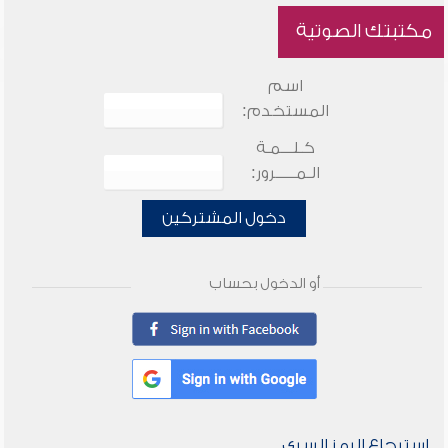
مكتبتك الصوتية
اسم
المستخدم:
كـلـــمـة
الـمـــــرور:
دخول المشتركين
أو الدخول بحساب
استرجاع الرمز السري