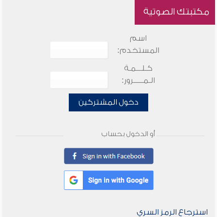
مكتبتك الصوتية
اسم
المستخدم:
كـلـــمـة
الـمـــــرور:
دخول المشتركين
أو الدخول بحساب
استرجاع الرمز السري