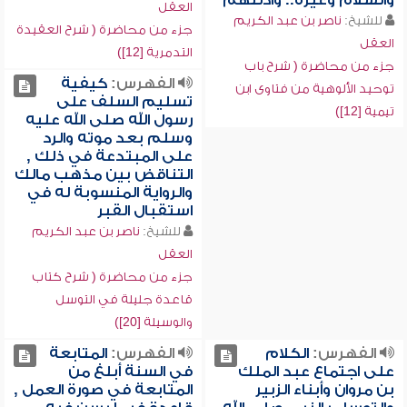
والسلام وغيره.. وأدلتهم
العقل
للشيخ:
ناصر بن عبد الكريم
جزء من محاضرة ( شرح العقيدة
العقل
التدمرية [12])
جزء من محاضرة ( شرح باب
الفهرس:
كيفية
توحيد الألوهية من فتاوى ابن
تسليم السلف على
تيمية [12])
رسول الله صلى الله عليه
وسلم بعد موته والرد
على المبتدعة في ذلك ,
التناقض بين مذهب مالك
والرواية المنسوبة له في
استقبال القبر
للشيخ:
ناصر بن عبد الكريم
العقل
جزء من محاضرة ( شرح كتاب
قاعدة جليلة في التوسل
والوسيلة [20])
الفهرس:
الكلام
الفهرس:
المتابعة
على اجتماع عبد الملك
في السنة أبلغ من
بن مروان وأبناء الزبير
المتابعة في صورة العمل ,