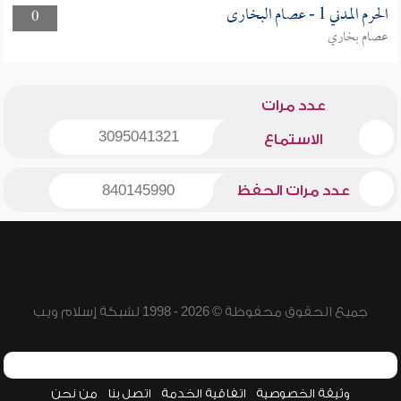
الحرم المدني 1 - عصام البخارى
0
عصام بخاري
عدد مرات
3095041321
الاستماع
عدد مرات الحفظ
840145990
جميع الحقوق محفوظة © 2026 - 1998 لشبكة إسلام ويب
وثيقة الخصوصية
اتفاقية الخدمة
اتصل بنا
من نحن