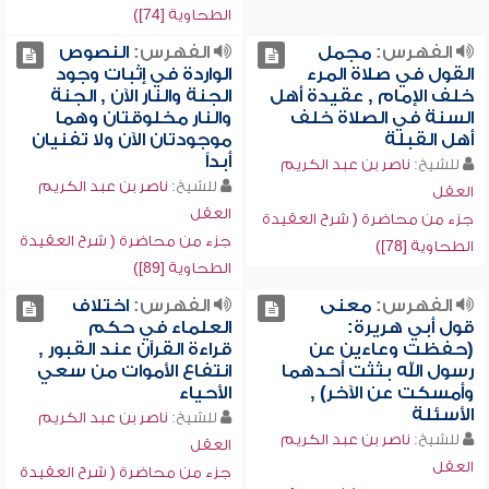
الطحاوية [74])
الفهرس:
مجمل
الفهرس:
النصوص
القول في صلاة المرء
الواردة في إثبات وجود
خلف الإمام , عقيدة أهل
الجنة والنار الآن , الجنة
السنة في الصلاة خلف
والنار مخلوقتان وهما
أهل القبلة
موجودتان الآن ولا تفنيان
أبداً
للشيخ:
ناصر بن عبد الكريم
للشيخ:
ناصر بن عبد الكريم
العقل
العقل
جزء من محاضرة ( شرح العقيدة
جزء من محاضرة ( شرح العقيدة
الطحاوية [78])
الطحاوية [89])
الفهرس:
معنى
الفهرس:
اختلاف
قول أبي هريرة:
العلماء في حكم
(حفظت وعاءين عن
قراءة القرآن عند القبور ,
رسول الله بثثت أحدهما
انتفاع الأموات من سعي
وأمسكت عن الآخر) ,
الأحياء
الأسئلة
للشيخ:
ناصر بن عبد الكريم
للشيخ:
ناصر بن عبد الكريم
العقل
العقل
جزء من محاضرة ( شرح العقيدة