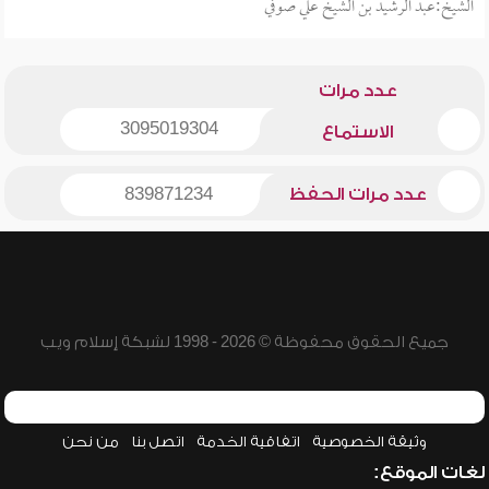
الشيخ:عبد الرشيد بن الشيخ علي صوفي
عدد مرات
3095019304
الاستماع
عدد مرات الحفظ
839871234
جميع الحقوق محفوظة © 2026 - 1998 لشبكة إسلام ويب
وثيقة الخصوصية
اتفاقية الخدمة
اتصل بنا
من نحن
لغات الموقع: