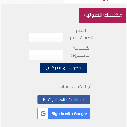
مكتبتك الصوتية
اسم
المستخدم:
كـلـــمـة
الـمـــــرور:
دخول المشتركين
أو الدخول بحساب