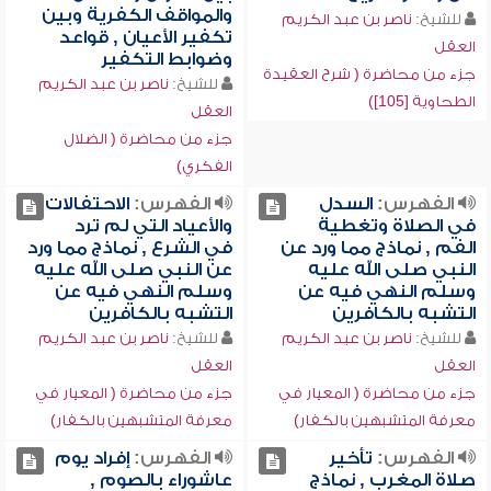
والمواقف الكفرية وبين
للشيخ:
ناصر بن عبد الكريم
تكفير الأعيان , قواعد
العقل
وضوابط التكفير
جزء من محاضرة ( شرح العقيدة
للشيخ:
ناصر بن عبد الكريم
الطحاوية [105])
العقل
جزء من محاضرة ( الضلال
الفكري)
الفهرس:
السدل
الفهرس:
الاحتفالات
في الصلاة وتغطية
والأعياد التي لم ترد
الفم , نماذج مما ورد عن
في الشرع , نماذج مما ورد
النبي صلى الله عليه
عن النبي صلى الله عليه
وسلم النهي فيه عن
وسلم النهي فيه عن
التشبه بالكافرين
التشبه بالكافرين
للشيخ:
ناصر بن عبد الكريم
للشيخ:
ناصر بن عبد الكريم
العقل
العقل
جزء من محاضرة ( المعيار في
جزء من محاضرة ( المعيار في
معرفة المتشبهين بالكفار)
معرفة المتشبهين بالكفار)
الفهرس:
تأخير
الفهرس:
إفراد يوم
صلاة المغرب , نماذج
عاشوراء بالصوم ,