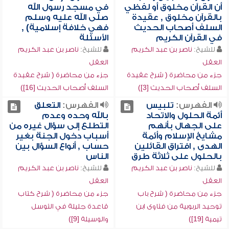
أن القرآن مخلوق أو لفظي
في مسجد رسول الله
بالقرآن مخلوق , عقيدة
صلى الله عليه وسلم
السلف أصحاب الحديث
فهي خلافة إسلامية) ,
في القرآن الكريم
الأسئلة
للشيخ:
ناصر بن عبد الكريم
للشيخ:
ناصر بن عبد الكريم
العقل
العقل
جزء من محاضرة ( شرح عقيدة
جزء من محاضرة ( شرح عقيدة
السلف أصحاب الحديث [3])
السلف أصحاب الحديث [16])
الفهرس:
تلبيس
الفهرس:
التعلق
أئمة الحلول والاتحاد
بالله وحده وعدم
على الجهال بأنهم
التطلع إلى سؤال غيره من
مشايخ الإسلام وأئمة
أسباب دخول الجنة بغير
الهدى , افتراق القائلين
حساب , أنواع السؤال بين
بالحلول على ثلاثة طرق
الناس
للشيخ:
ناصر بن عبد الكريم
للشيخ:
ناصر بن عبد الكريم
العقل
العقل
جزء من محاضرة ( شرح باب
جزء من محاضرة ( شرح كتاب
توحيد الربوبية من فتاوى ابن
قاعدة جليلة في التوسل
تيمية [19])
والوسيلة [9])